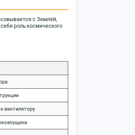
асовывается с Землёй,
а себя роль космического
ора
трукции
к вентилятору
резапущена