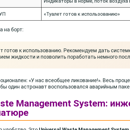
Индикаторы в норме, поток воздуха
УП
«Туалет готов к использованию»
 на борт:
т готов к использованию. Рекомендуем дать систем
ием жидкости и позволить поработать немного посл
оционален: «У нас всеобщее ликование!». Весь проц
я бы один астронавт воспользовался аварийным паке
Waste Management System: ин
иатюре
то удобство. Это
Universal Waste Management System