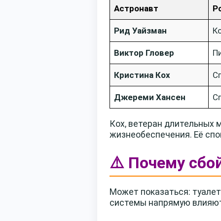
Астронавт
Р
Рид Уайзман
К
Виктор Гловер
П
Кристина Кох
С
Джереми Хансен
С
Кох, ветеран длительных 
жизнеобеспечения. Её спо
⚠️ Почему сбой
Может показаться: туалет
системы напрямую влияют