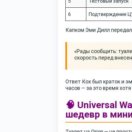
5
Тестовый запуск
6
Подтверждение Ц
Капком Эми Дилл передала
«Рады сообщить: туале
скорость перед внесен
Ответ Кох был краток и эм
часов — за это время хот
🧠 Universal 
шедевр в мин
Туалет на Orion — не прос