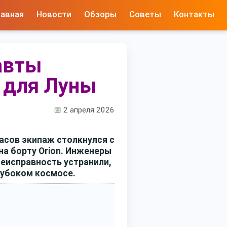
лавная
Новости
Обзоры
Советы
Контакты
навты
о для Луны
📅 2 апреля 2026
часов экипаж столкнулся с
на борту Orion. Инженеры
неисправность устранили,
лубоком космосе.