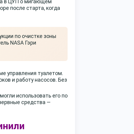
ла в ЦУП о мигающем
оре после старта, когда
кции по очистке зоны
ель NASA Гэри
еме управления туалетом.
ков и работу насосов. Без
могли использовать его по
езервные средства —
инили