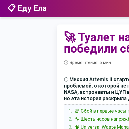
📋 Еду Ела
🚀 Туалет н
победили с
🕑 Время чтения:
5
мин.
🌕
Миссия Artemis II стар
проблемой, о которой не 
NASA, астронавты и ЦУП в
но эта история раскрыла
🚨 Сбой в первые часы 
🔧 Шесть часов напряжё
🧠 Universal Waste Ma