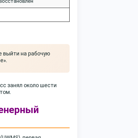
 восстановлен
е выйти на рабочую
е».
есс занял около шести
том.
женерный
(UWMS), первая