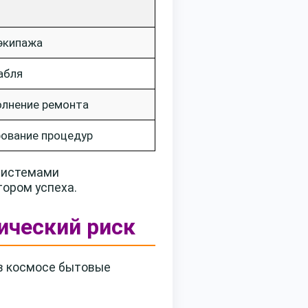
экипажа
абля
олнение ремонта
ование процедур
 системами
ором успеха.
тический риск
 в космосе бытовые