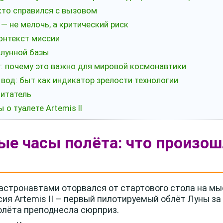
: кто справился с вызовом
 — не мелочь, а критический риск
 контекст миссии
 и лунной базы
т: почему это важно для мировой космонавтики
вод: быт как индикатор зрелости технологии
читатель
 о туалете Artemis II
вые часы полёта: что произо
 астронавтами оторвался от стартового стола на мыс
ия Artemis II — первый пилотируемый облёт Луны за 
олёта преподнесла сюрприз.