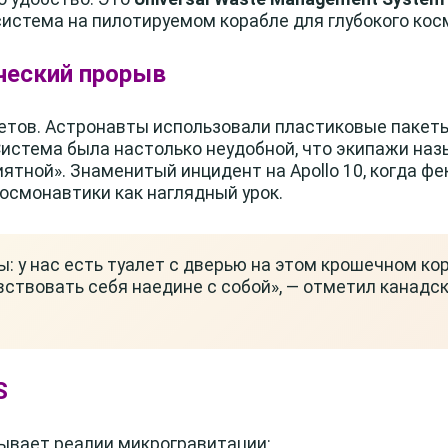
истема на пилотируемом корабле для глубокого кос
ческий прорыв
етов. Астронавты использовали пластиковые пакеты
 Система была настолько неудобной, что экипажи наз
ятной». Знаменитый инцидент на Apollo 10, когда фе
космонавтики как наглядный урок.
: у нас есть туалет с дверью на этом крошечном ко
вствовать себя наедине с собой», — отметил канад
S
ывает реалии микрогравитации: