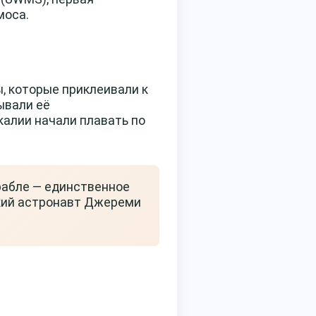
моса.
, которые приклеивали к
ывали её
калии начали плавать по
рабле — единственное
ский астронавт Джереми