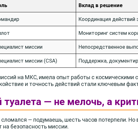
оль
Вклад в решение
омандир
Координация действий 
илот
Мониторинг систем кор
пециалист миссии
Непосредственное вып
пециалист миссии (CSA)
Поддержка, документир
миссий на МКС, имела опыт работы с космическими
койствие и точность действий стали ключевым факт
 туалета — не мелочь, а кри
 сломался — подумаешь, шесть часов потерпели. Но
 на безопасность миссии.