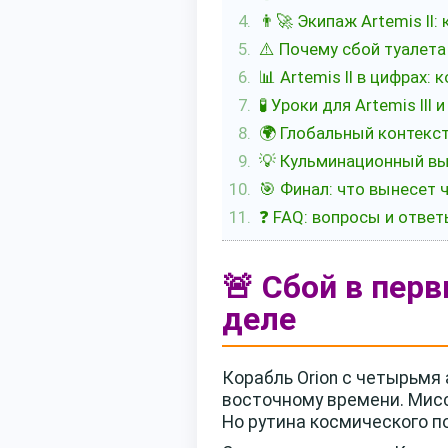
👨‍🚀 Экипаж Artemis II
⚠️ Почему сбой туалета
📊 Artemis II в цифрах:
🧪 Уроки для Artemis III
🌍 Глобальный контекс
💡 Кульминационный вы
🎯 Финал: что вынесет 
❓ FAQ: вопросы и ответы
🚨 Сбой в пер
деле
Корабль Orion с четырьмя
восточному времени. Мисс
Но рутина космического п