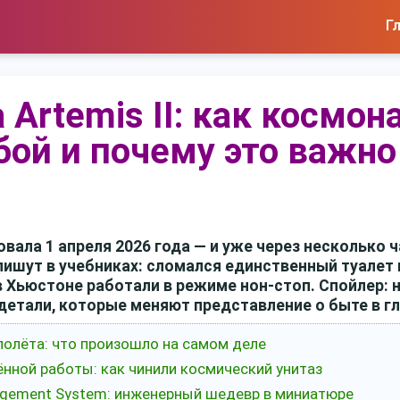
Г
а Artemis II: как космо
бой и почему это важн
товала 1 апреля 2026 года — и уже через несколько 
пишут в учебниках: сломался единственный туалет 
 Хьюстоне работали в режиме нон-стоп. Спойлер: 
 детали, которые меняют представление о быте в г
полёта: что произошло на самом деле
нной работы: как чинили космический унитаз
nagement System: инженерный шедевр в миниатюре