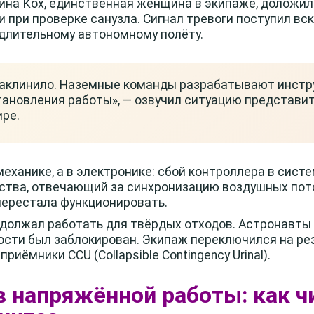
ина Кох, единственная женщина в экипаже, доложи
при проверке санузла. Сигнал тревоги поступил вск
 длительному автономному полёту.
заклинило. Наземные команды разрабатывают инстру
ановления работы», — озвучил ситуацию представит
ре.
еханике, а в электронике: сбой контроллера в сист
ства, отвечающий за синхронизацию воздушных пото
перестала функционировать.
должал работать для твёрдых отходов. Астронавты 
ости был заблокирован. Экипаж переключился на р
иёмники CCU (Collapsible Contingency Urinal).
в напряжённой работы: как ч