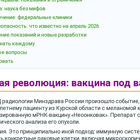
а: наука без мифов
 лечение: федеральные клиники
опасность: что известно на апрель 2026
ение показаний и новые разработки
знать каждому
ные вопросы
овать
ая революция: вакцина под в
Ц радиологии Минздрава России произошло событие,
0-летнему пациенту из Курской области с меланомой
зированную мРНК-вакцину «Неоонковак». Препарат 
тического анализа его опухоли.
ия. Это принципиально иной подход: иммунную сист
ь конкретные раковые клетки, включая микроскопи