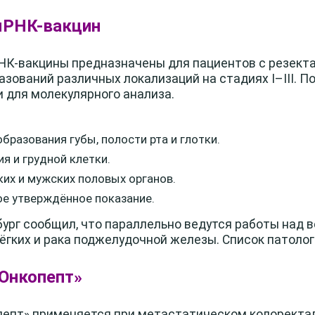
мРНК-вакцин
К-вакцины предназначены для пациентов с резек
зований различных локализаций на стадиях I–III. По
 для молекулярного анализа.
разования губы, полости рта и глотки.
я и грудной клетки.
их и мужских половых органов.
е утверждённое показание.
ург сообщил, что параллельно ведутся работы над 
ёгких и рака поджелудочной железы. Список патолог
«Онкопепт»
пепт» применяется при метастатическом колоректа