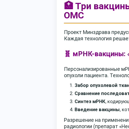
🏥 Три вакцин
ОМС
Проект Минздрава предус
Каждая технология решает
🧬 мРНК-вакцины: 
Персонализированные мРН
опухоли пациента. Технол
Забор опухолевой тка
Сравнение последова
Синтез мРНК
, кодирую
Введение вакцины
, к
Разрешение на применени
радиологии (препарат «Нео