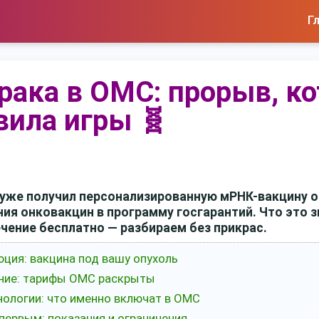
Г
 рака в ОМС: прорыв, к
вила игры 🧬
 уже получил персонализированную мРНК-вакцину 
ия онковакцин в программу госгарантий. Что это 
ечение бесплатно — разбираем без прикрас.
юция: вакцина под вашу опухоль
ение: тарифы ОМС раскрыты
хнологии: что именно включат в ОМС
 первым: показания и ограничения