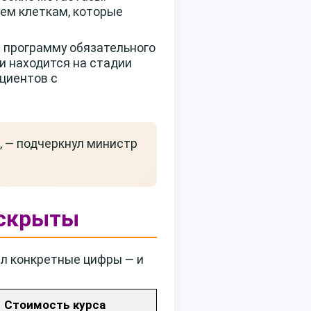
тем клеткам, которые
 программу обязательного
 и находится на стадии
ациентов с
, — подчеркнул министр
аскрыты
л конкретные цифры — и
Стоимость курса