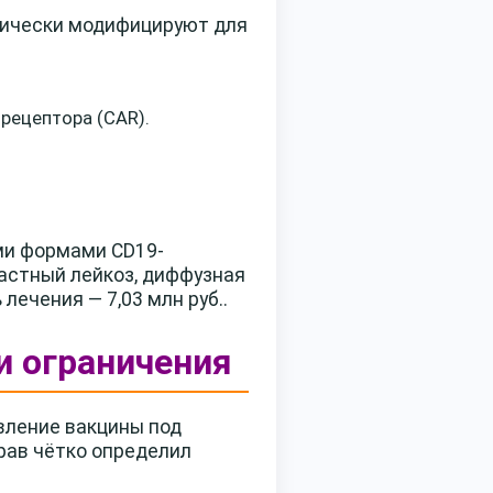
тически модифицируют для
рецептора (CAR).
ми формами CD19-
астный лейкоз, диффузная
ечения — 7,03 млн руб..
и ограничения
вление вакцины под
рав чётко определил