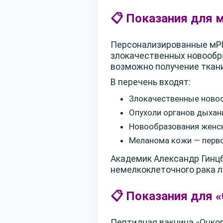
📋 Показания для 
Персонализированные мРН
злокачественных новообра
возможно получение ткани
В перечень входят:
Злокачественные новооб
Опухоли органов дыхани
Новообразования женск
Меланома кожи — перво
Академик Александр Гинцб
немелкоклеточного рака л
📋 Показания для 
Пептидная вакцина «Онко