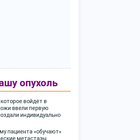
ашу опухоль
 которое войдёт в
 кожи ввели первую
создали индивидуально
ему пациента «обучают»
ческие метастазы.