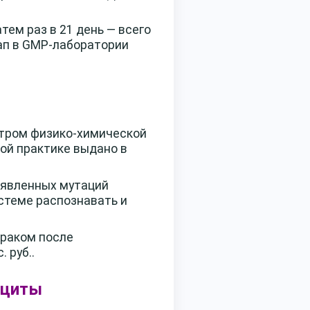
атем раз в 21 день — всего
ап в GMP-лаборатории
нтром физико-химической
ой практике выдано в
выявленных мутаций
стеме распознавать и
 раком после
 руб..
оциты