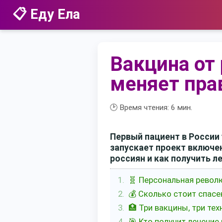
📋 Еду Ела
Вакцина от
меняет пра
🕑 Время чтения:
6
мин.
Первый пациент в России
запускает проект включен
россиян и как получить л
🧬 Персональная револ
💰 Сколько стоит спас
🏥 Три вакцины, три те
🎯 Кто получит лечение