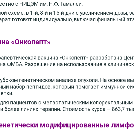
стно с НИЦЭМ им. Н.Ф. Гамалеи.
й схеме: в 1-й, 8-й и 15-й дни с увеличением дозы, з
арат готовят индивидуально, включая финальный эт
ина «Онкопепт»
апевтическая вакцина «Онкопепт» разработана Це
на ФМБА. Разрешение на использование в клиническ
лубоком генетическом анализе опухоли. На основе 
ный набор пептидов, который помогает иммунной си
етки.
 для пациентов с метастатическим колоректальным
и более линиях терапии. Стоимость курса — 863,7 тыс.
 генетически модифицированные лимф