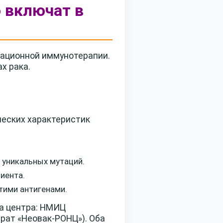
о включат в
вационной иммунотерапии.
х рака.
еских характеристик
 уникальных мутаций.
иента.
этими антигенами.
а центра: НМИЦ
арат «Неовак-РОНЦ»). Оба