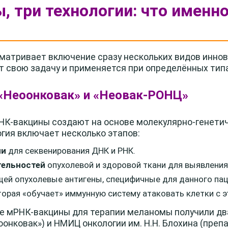
ы, три технологии: что именн
матривает включение сразу нескольких видов инно
 свою задачу и применяется при определённых типа
«Неоонковак» и «Неовак-РОНЦ»
К-вакцины создают на основе молекулярно-генетич
огия включает несколько этапов:
ни
для секвенирования ДНК и РНК.
тельностей
опухолевой и здоровой ткани для выявления
щей опухолевые антигены, специфичные для данного пац
оторая «обучает» иммунную систему атаковать клетки с 
е мРНК-вакцины для терапии меланомы получили дв
онковак») и НМИЦ онкологии им. Н.Н. Блохина (преп