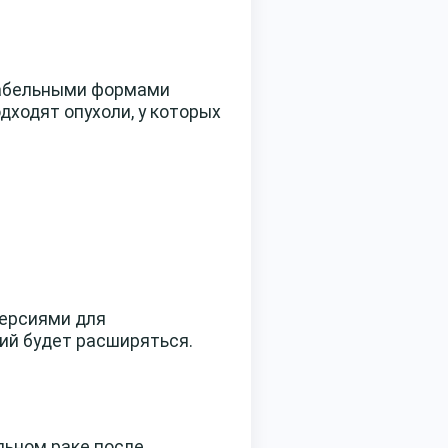
табельными формами
дходят опухоли, у которых
версиями для
ий будет расширяться.
льном раке после