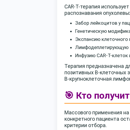
CAR-T-терапия используе
распознавания опухолевых
Забор лейкоцитов у пац
Генетическую модифика
Экспансию клеточного 
Лимфодеплетирующую 
Инфузию CAR-T-клеток 
Терапия предназначена д
позитивных В-клеточных 
В-крупноклеточная лимфом
🎯 Кто получи
Массового применения на 
конкретного пациента ос
критерии отбора.