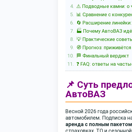
⚠️ Подводные камни: о 
📊 Сравнение с конкур
🔄 Расширение линейки:
🏭 Почему АвтоВАЗ идёт
💡 Практические совет
🧭 Прогноз: приживётся
🏁 Финальный вердикт
❓ FAQ: ответы на част
📌 Суть предл
АвтоВАЗ
Весной 2026 года российс
автомобилем. Подписка на 
аренда с полным пакето
страховках, ТО и сезонной