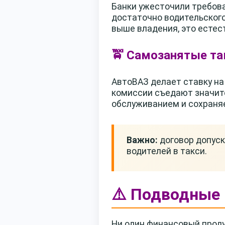
Банки ужесточили требова
достаточно водительского
выше владения, это естес
🚖 Самозанятые т
АвтоВАЗ делает ставку на
комиссии съедают значите
обслуживанием и сохраняе
Важно:
договор допуск
водителей в такси.
⚠️ Подводные 
Ни один финансовый проду