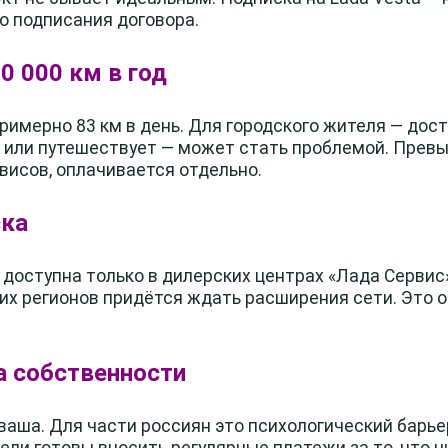
о подписания договора.
30 000 км в год
примерно 83 км в день. Для городского жителя — дост
ь или путешествует — может стать проблемой. Превы
висов, оплачивается отдельно.
ска
 доступна только в дилерских центрах «Лада Сервис
гих регионов придётся ждать расширения сети. Это 
а собственности
 ваша. Для части россиян это психологический барье
ели готовы вносить регулярные платежи за то, что н