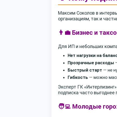
Максим Соколов в интервь
организациям, так и част
👨‍💼 Бизнес и такс
Для ИП и небольших компа
Нет нагрузки на балан
Прозрачные расходы
—
Быстрый старт
— не н
Гибкость
— можно масш
Эксперт ГК «Интерлизинг»
подписка часто выгоднее п
🧑‍💻 Молодые гор