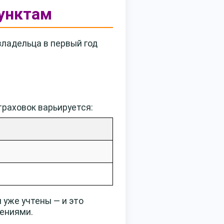
пунктам
ладельца в первый год
траховок варьируется:
и уже учтены — и это
чениями.