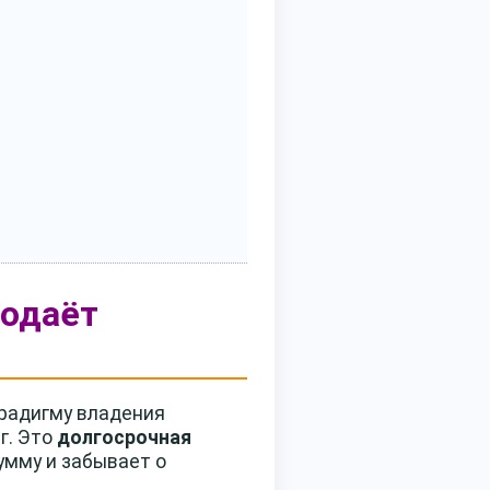
родаёт
арадигму владения
г. Это
долгосрочная
умму и забывает о