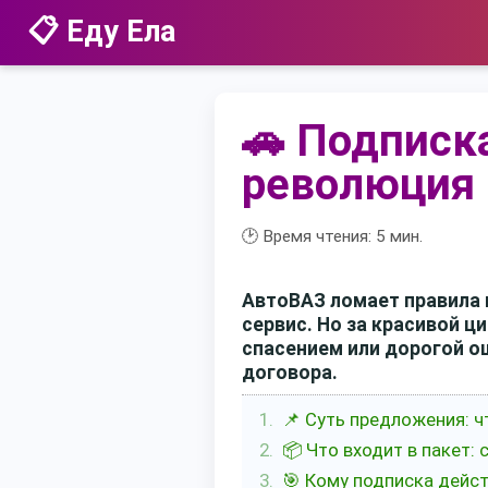
📋 Еду Ела
🚗 Подписка
революция 
🕑 Время чтения:
5
мин.
АвтоВАЗ ломает правила 
сервис. Но за красивой 
спасением или дорогой о
договора.
📌 Суть предложения: 
📦 Что входит в пакет:
🎯 Кому подписка дейс