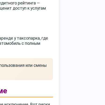
едитного рейтинга —
ценит доступ к услугам
ренде у таксопарка, где
автомобиль с полным
спользования или смены
ме
е исключение. Вот риски,