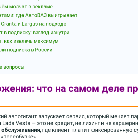
чём молчат в рекламе
ентами: где АвтоВАЗ выигрывает
 Granta и Largus на подходе
 в подписку: взгляд изнутри
ы: как извлечь максимум
 ли подписка в России
ые вопросы
ожения: что на самом деле п
кий автогигант запускает сервис, который меняет п
Lada Vesta — это не кредит, не лизинг и не каршерин
м обслуживания
, где клиент платит фиксированную с
 «переобувке».