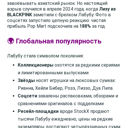
завоёвывать азиатский рынок. Но настоящий
взрыв случился в апреле 2024 года, когда
Лизу из
BLACKPINK
заметили с брелком Лабубу. Фото в
соцсетях запустило цепную реакцию: чистая
прибыль Pop Mart подскочила на
188%
за год.
🌍 Глобальная популярность
Лабубу стала символом поколения:
Коллекционеры
охотятся за редкими сериями
и лимитированными выпусками
Звёзды
носят игрушки на люксовых сумках:
Рианна, Хейли Бибер, Розэ, Лиззо, Дуа Липа
Соцсети
завалены распаковками, обзорами и
сравнениями оригиналов с подделками
Ресейл-площадки
вроде StockX продают
тысячи Лабубу ежедневно, цены на редкие
экземпляры достигают четырёхзначных сумм