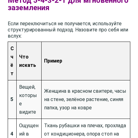
Метод 5-4-3-2-1 для мгновенного
заземления
Если переключиться не получается, используйте
структурированный подход. Назовите про себя или
вслух:
С
ч
Что
Пример
ё
искать
т
Вещей,
Женщина в красном свитере, часы
которы
5
на стене, зелёное растение, синяя
е
папка, узор на ковре
видите
Ощущен
Ткань рубашки на плечах, прохлада
4
ий в
от кондиционера, опора стоп на