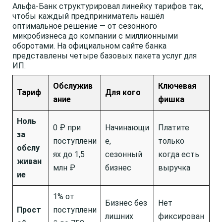
Альфа-Банк структурировал линейку тарифов так,
чтобы каждый предприниматель нашёл
оптимальное решение — от сезонного
микробизнеса до компании с миллионными
оборотами. На официальном сайте банка
представлены четыре базовых пакета услуг для
ИП.
Обслужив
Ключевая
Тариф
Для кого
ание
фишка
Ноль
0 ₽ при
Начинающи
Платите
за
поступлени
е,
только
обслу
ях до 1,5
сезонный
когда есть
живан
млн ₽
бизнес
выручка
ие
1% от
Бизнес без
Нет
Прост
поступлени
лишних
фиксирован