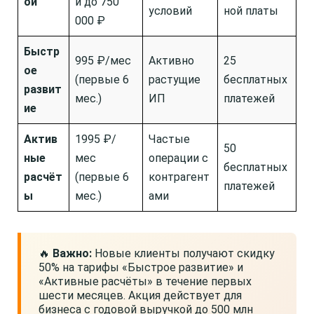
ой
й до 750
условий
ной платы
000 ₽
Быстр
995 ₽/мес
Активно
25
ое
(первые 6
растущие
бесплатных
развит
мес.)
ИП
платежей
ие
Актив
1995 ₽/
Частые
50
ные
мес
операции с
бесплатных
расчёт
(первые 6
контрагент
платежей
ы
мес.)
ами
🔥
Важно:
Новые клиенты получают скидку
50% на тарифы «Быстрое развитие» и
«Активные расчёты» в течение первых
шести месяцев. Акция действует для
бизнеса с годовой выручкой до 500 млн