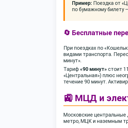
Пример:
Поездка от «Ца
по бумажному билету — 
🔄 Бесплатные пер
При поездках по «Кошельк
видами транспорта. Перес
минут».
Тариф
«90 минут»
стоит 11
«Центральная») плюс неог
течение 90 минут. Актив
🚉 МЦД и элек
Московские центральные д
метро, МЦК и наземным тр