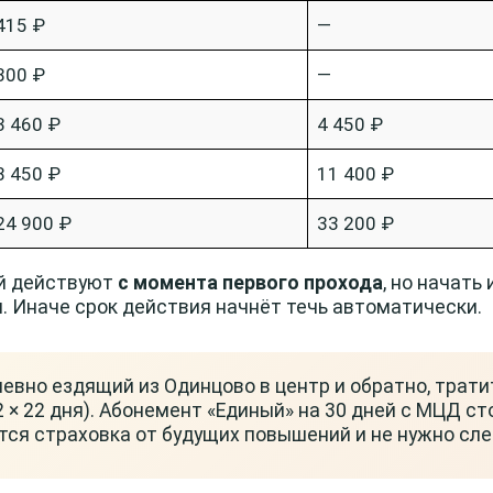
415 ₽
—
800 ₽
—
3 460 ₽
4 450 ₽
8 450 ₽
11 400 ₽
24 900 ₽
33 200 ₽
ей действуют
с момента первого прохода
, но начать
и. Иначе срок действия начнёт течь автоматически.
вно ездящий из Одинцово в центр и обратно, тратит
 2 × 22 дня). Абонемент «Единый» на 30 дней с МЦД с
тся страховка от будущих повышений и не нужно сле