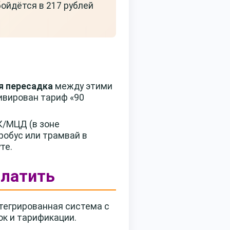
бойдётся в 217 рублей
я пересадка
между этими
ивирован тариф «90
К/МЦД (в зоне
робус или трамвай в
те.
платить
тегрированная система с
к и тарификации.