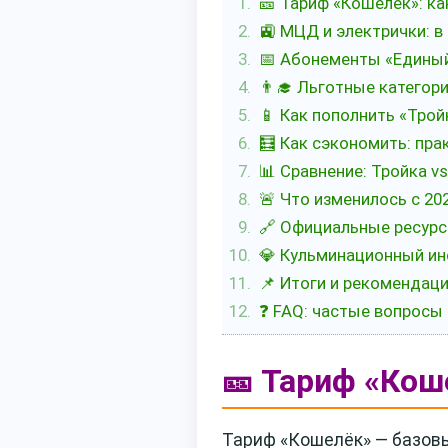
🎫 Тариф «Кошелёк»: ка
🚉 МЦД и электрички: в
📅 Абонементы «Единый
👨‍🎓 Льготные категор
📱 Как пополнить «Трой
🧮 Как сэкономить: пр
📊 Сравнение: Тройка vs
🚨 Что изменилось с 20
🔗 Официальные ресурс
💎 Кульминационный ин
📌 Итоги и рекомендац
❓ FAQ: частые вопросы 
🎫 Тариф «Кош
Тариф «Кошелёк» — базовы