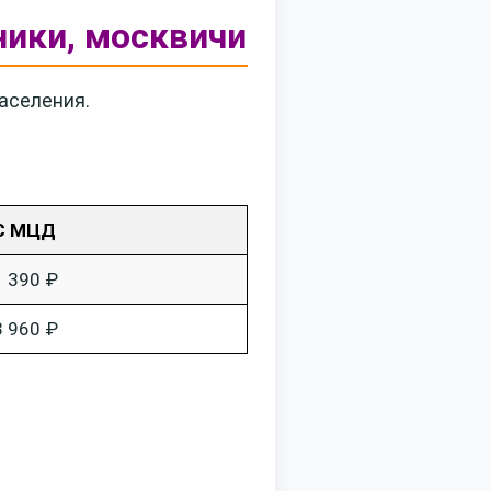
ники, москвичи
аселения.
С МЦД
1 390 ₽
3 960 ₽