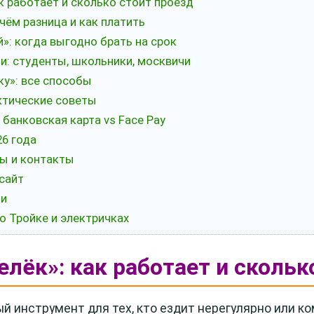
к работает и сколько стоит проезд
 чём разница и как платить
»: когда выгодно брать на срок
ии: студенты, школьники, москвичи
ку»: все способы
актические советы
 банковская карта vs Face Pay
26 года
ы и контакты
сайт
ии
о Тройке и электричках
елёк»: как работает и скольк
й инструмент для тех, кто ездит нерегулярно или к