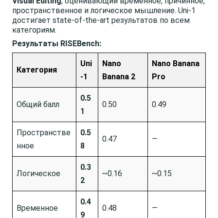
Visual Editing
, оценивающий временное, причинное,
пространственное и логическое мышление. Uni-1
достигает state-of-the-art результатов по всем
категориям.
Результаты RISEBench:
Uni
Nano
Nano Banana
Категория
-1
Banana 2
Pro
0.5
Общий балл
0.50
0.49
1
Пространстве
0.5
0.47
—
нное
8
0.3
Логическое
~0.16
~0.15
2
0.4
Временное
0.48
—
9