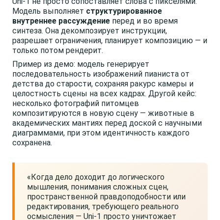
Uni-1 не просто сопоставляет слова с пикселями.
Модель выполняет
структурированное
внутреннее рассуждение
перед и во время
синтеза. Она декомпозирует инструкции,
разрешает ограничения, планирует композицию — и
только потом рендерит.
Пример из демо: модель генерирует
последовательность изображений пианиста от
детства до старости, сохраняя ракурс камеры и
целостность сцены на всех кадрах. Другой кейс:
несколько фотографий питомцев
композитируются в новую сцену — животные в
академических мантиях перед доской с научными
диаграммами, при этом идентичность каждого
сохранена.
«Когда дело доходит до логического
мышления, понимания сложных сцен,
пространственной правдоподобности или
редактирования, требующего реального
осмысления — Uni-1 просто уничтожает