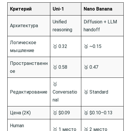
Критерий
Uni-1
Nano Banana
Unified
Diffusion + LLM
Архитектура
reasoning
handoff
Логическое
🥇 0.32
🥈 ~0.15
мышление
Пространственн
🥇 0.58
🥈 0.47
ое
🥇
Редактирование
Conversatio
🥈 Standard
nal
Цена (2K)
🥇 $0.09
🥈 $0.10–0.13
Human
🥇 1 место
🥈 2 место