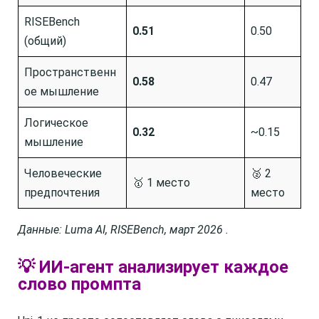
RISEBench
0.51
0.50
(общий)
Пространственн
0.58
0.47
ое мышление
Логическое
0.32
~0.15
мышление
Человеческие
🥈 2
🥇 1 место
предпочтения
место
Данные: Luma AI, RISEBench, март 2026 .
💡 ИИ-агент анализирует каждое
слово промпта