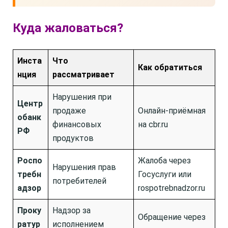
Куда жаловаться?
Инста
Что
Как обратиться
нция
рассматривает
Нарушения при
Центр
продаже
Онлайн-приёмная
обанк
финансовых
на cbr.ru
РФ
продуктов
Роспо
Жалоба через
Нарушения прав
требн
Госуслуги или
потребителей
адзор
rospotrebnadzor.ru
Проку
Надзор за
Обращение через
ратур
исполнением