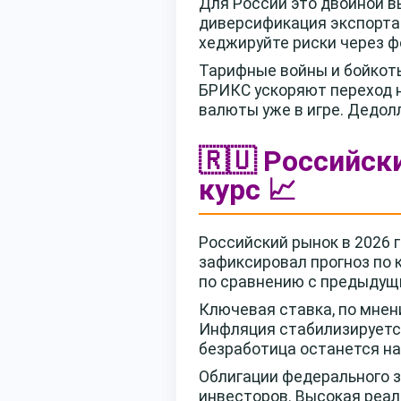
Для России это двойной вы
диверсификация экспорта
хеджируйте риски через фо
Тарифные войны и бойкоты
БРИКС ускоряют переход н
валюты уже в игре. Дедол
🇷🇺 Российск
курс 📈
Российский рынок в 2026 
зафиксировал прогноз по к
по сравнению с предыдущ
Ключевая ставка, по мнени
Инфляция стабилизируется 
безработица останется на
Облигации федерального з
инвесторов. Высокая реал