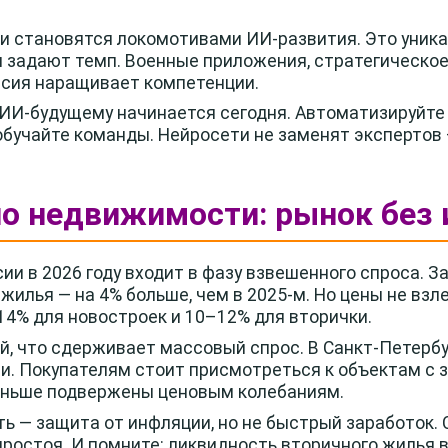
 становятся локомотивами ИИ-развития. Это уника
и задают темп. Военные приложения, стратегическо
ссия наращивает компетенции.
 ИИ-будущему начинается сегодня. Автоматизируйте 
бучайте команды. Нейросети не заменят экспертов —
о недвижимости: рынок без 
и в 2026 году входит в фазу взвешенного спроса. 
 жилья — на 4% больше, чем в 2025-м. Но цены не взл
14% для новостроек и 10–12% для вторички.
й, что сдерживает массовый спрос. В Санкт-Петербур
ции. Покупателям стоит присмотреться к объектам с
еньше подвержены ценовым колебаниям.
 — защита от инфляции, но не быстрый заработок. 
простоя. И помните: ликвидность вторичного жилья 