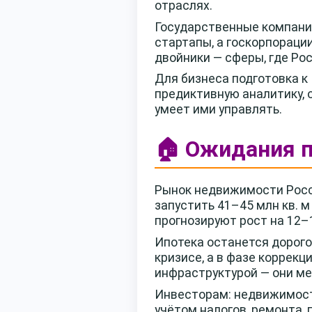
отраслях.
Государственные компании
стартапы, а госкорпораци
двойники — сферы, где Ро
Для бизнеса подготовка к
предиктивную аналитику, о
умеет ими управлять.
🏠 Ожидания п
Рынок недвижимости Росси
запустить 41–45 млн кв. м
прогнозируют рост на 12–
Ипотека останется дорого
кризисе, а в фазе коррек
инфраструктурой — они м
Инвесторам: недвижимость
учётом налогов, ремонта, 