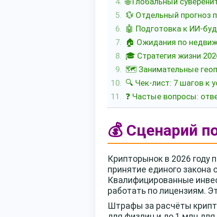
🌐 Глобальный суверени
💱 Отдельный прогноз по
🤖 Подготовка к ИИ-бу
🏠 Ожидания по недвиж
🎓 Стратегия жизни 202
🗺️ Занимательные геоп
🔍 Чек-лист: 7 шагов к 
❓ Частые вопросы: отв
💰 Сценарий п
Крипторынок в 2026 году 
принятие единого закона 
Квалифицированные инвес
работать по лицензиям. Э
Штрафы за расчёты крипто
для физлиц и до 1 млн дл