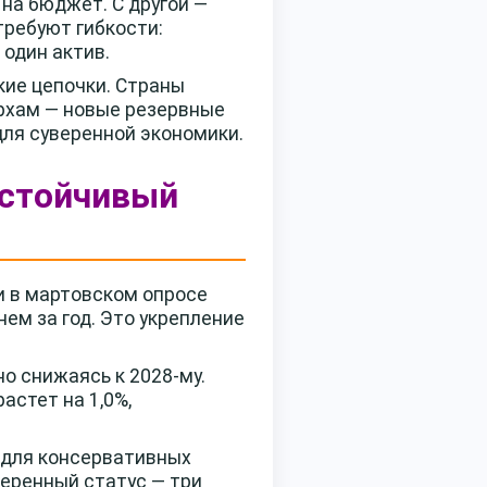
 на бюджет. С другой —
ребуют гибкости:
 один актив.
кие цепочки. Страны
ирхам — новые резервные
для суверенной экономики.
устойчивый
и в мартовском опросе
нем за год. Это укрепление
но снижаясь к 2028-му.
астет на 1,0%,
 для консервативных
веренный статус — три