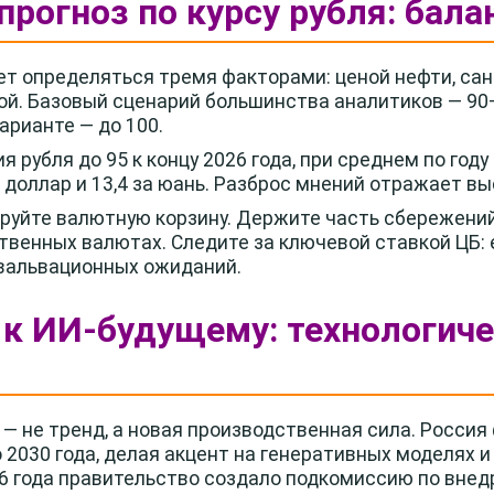
рогноз по курсу рубля: балан
удет определяться тремя факторами: ценой нефти, с
й. Базовый сценарий большинства аналитиков — 90–
варианте — до 100.
 рубля до 95 к концу 2026 года, при среднем по году
а доллар и 13,4 за юань. Разброс мнений отражает 
уйте валютную корзину. Держите часть сбережений
ственных валютах. Следите за ключевой ставкой ЦБ:
евальвационных ожиданий.
 к ИИ-будущему: технологич
— не тренд, а новая производственная сила. Росси
 2030 года, делая акцент на генеративных моделях 
26 года правительство создало подкомиссию по вне