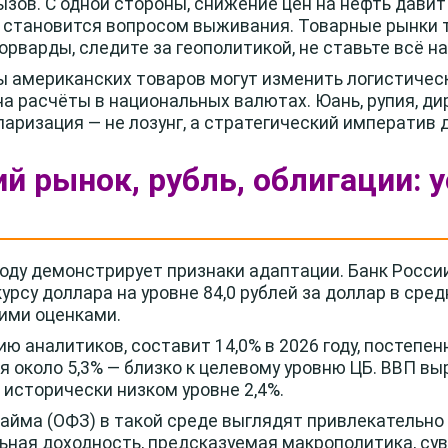
зов. С одной стороны, снижение цен на нефть давит
 становится вопросом выживания. Товарные рынки т
рварды, следите за геополитикой, не ставьте всё на
 американских товаров могут изменить логистичес
а расчёты в национальных валютах. Юань, рупия, д
ларизация — не лозунг, а стратегический императив 
ий рынок, рубль, облигации: 
году демонстрирует признаки адаптации. Банк Росси
урсу доллара на уровне 84,0 рублей за доллар в сред
ими оценками.
ю аналитиков, составит 14,0% в 2026 году, постепен
около 5,3% — близко к целевому уровню ЦБ. ВВП выр
 исторически низком уровне 2,4%.
айма (ОФЗ) в такой среде выглядят привлекательно
ьная доходность, предсказуемая макрополитика, су