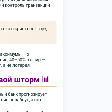
ий контроль транзакций
тока в криптосектор»,
максимумы. Но
оин, 40–50% в эфир —
 а не лотерея.
вой шторм 📊
ный банк прогнозирует
вие ослабнут, а вот