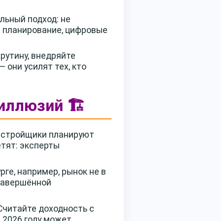
льный подход: не
е планирование, цифровые
рутину, внедряйте
 они усилят тех, кто
иллюзий 🏗️
Застройщики планируют
етят: эксперты
ге, например, рынок не в
 завершённой
Считайте доходность с
в 2026 году может