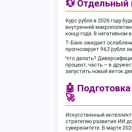
💱 Отдельный п
Курс рубля в 2026 году б
внутренней макрополитико
концу года. В негативном 
Т‑Банк ожидает ослабления
прогнозирует 94,3 рубля з
Что делать? Диверсифицир
процент, часть — в друже
запустить новый виток д
🤖 Подготовка
🚀
Искусственный интеллект 
стратегию развития ИИ до
суверенитете. В марте 20