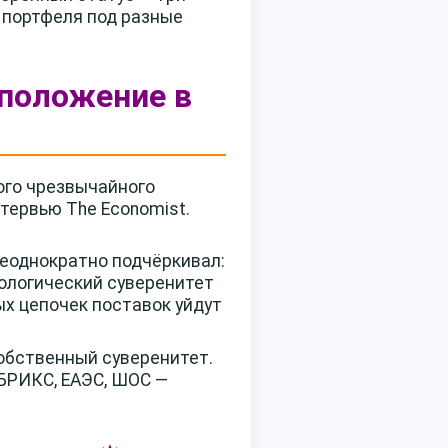
 портфеля под разные
 положение в
кого чрезвычайного
тервью The Economist.
неоднократно подчёркивал:
нологический суверенитет
ых цепочек поставок уйдут
обственный суверенитет.
 БРИКС, ЕАЭС, ШОС —