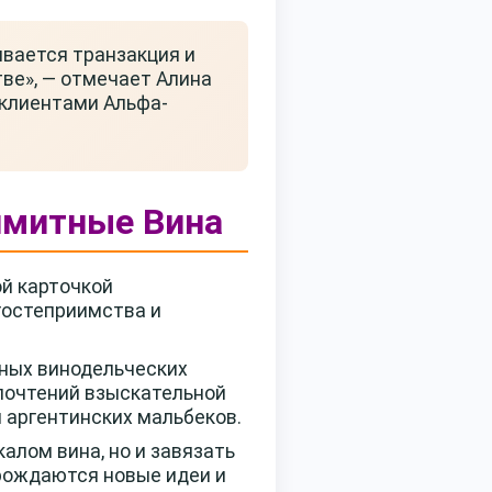
ивается транзакция и
тве», — отмечает Алина
 клиентами Альфа-
имитные Вина
ой карточкой
гостеприимства и
вных винодельческих
дпочтений взыскательной
 аргентинских мальбеков.
калом вина, но и завязать
 рождаются новые идеи и