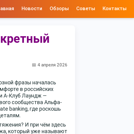
лавная
Новости
Обзоры
Советы
Контакты
екретный
📅 4 апреля 2026
иозной фразы началась
омфорте в российских
и А-Клуб Лаундж —
ового сообщества Альфа-
ate banking, где роскошь
деталям.
тяжения? И при чём здесь
джа, который уже называют