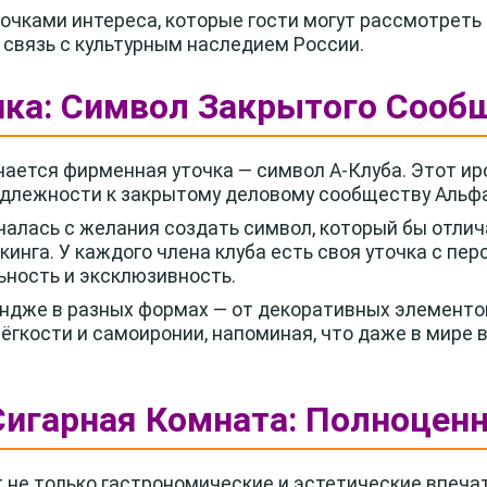
очками интереса, которые гости могут рассмотреть
 связь с культурным наследием России.
чка: Символ Закрытого Сооб
ается фирменная уточка — символ А-Клуба. Этот ир
длежности к закрытому деловому сообществу Альфа
чалась с желания создать символ, который бы отли
кинга. У каждого члена клуба есть своя уточка с пе
ьность и эксклюзивность.
ундже в разных формах — от декоративных элементов
ёгкости и самоиронии, напоминая, что даже в мире 
Сигарная Комната: Полноцен
 не только гастрономические и эстетические впечат