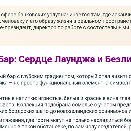
сфере банковских услуг начинается там, где заканч
 человеку и его образу жизни в реальном пространс
е-президент, директор по работе с состоятельными
Бар: Сердце Лаунджа и Безл
ый бар с глубоким градиентом, который стал визитн
йка — не просто функциональный элемент, а символ 
тные напитки: игристые, белые и красные вина гла
 Света. Коллекция подобрана сомелье с учётом пре
ких бордоских шато до новозеландских совиньонов и
итяжения, где гости могут не только насладиться бо
менно в такой обстановке, по замыслу создателей,