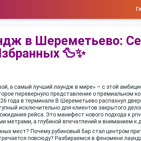
Г
ндж в Шереметьево: С
Избранных 🦆✨
ой, а самый лучший лаундж в мире» — с этой амбиц
торое перевернуло представление о премиальном к
026 года в терминале B Шереметьево распахнул двер
тупный исключительно для клиентов закрытого дел
 ожидания рейса. Это манифест нового подхода к priv
и метрами, а глубиной впечатлений и вниманием к 
ных мест? Почему рубиновый бар стал центром при
стречается повсюду? Разбираемся в феномене лаун