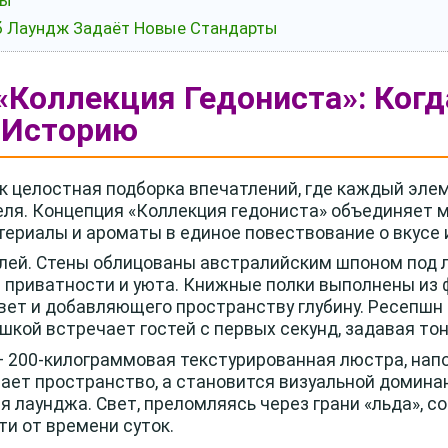
ты
уб Лаундж Задаёт Новые Стандарты
 «Коллекция Гедониста»: Ког
 Историю
к целостная подборка впечатлений, где каждый эле
ля. Концепция «Коллекция гедониста» объединяет 
териалы и ароматы в единое повествование о вкусе 
лей. Стены облицованы австралийским шпоном под л
приватности и уюта. Книжные полки выполнены из ф
ет и добавляющего пространству глубину. Ресепшн 
шкой встречает гостей с первых секунд, задавая то
— 200-килограммовая текстурированная люстра, нап
щает пространство, а становится визуальной доминан
лаунджа. Свет, преломляясь через грани «льда», со
и от времени суток.