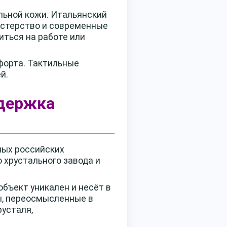
льной кожи. Итальянский
астерство и современные
иться на работе или
форта. Тактильные
й.
ддержка
ных российских
о хрустального завода и
бъект уникален и несёт в
ы, переосмысленные в
русталя,