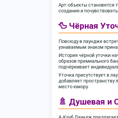
Арт-объекты становятся т
создания и почувствовать
🦆 Чёрная Уто
Повсюду в лаундже встреч
узнаваемым знаком прина
История чёрной уточки на
образов премиального бан
подчёркивает индивидуал
Уточка присутствует в ла
добавляет пространству л
место юмору.
🚿 Душевая и 
А-Клуб Лаундж предлагает