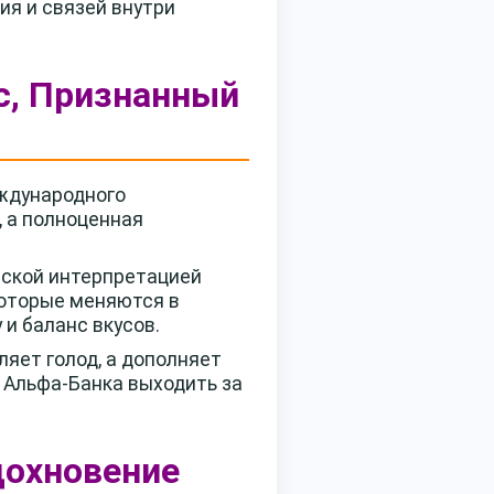
ия и связей внутри
ус, Признанный
еждународного
, а полноценная
орской интерпретацией
которые меняются в
 и баланс вкусов.
ляет голод, а дополняет
 Альфа-Банка выходить за
Вдохновение