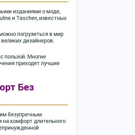
ными изданиями о моде,
line и Taschen, известных
можно погрузиться в мир
 великих дизайнеров.
с пользой. Многие
очения приходят лучшие
форт Без
воим безупречным
м на комфорт длительного
непринуждённой