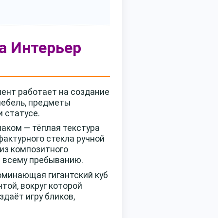
да Интерьер
мент работает на создание
мебель, предметы
и статусе.
аком — тёплая текстура
актурного стекла ручной
из композитного
н всему пребыванию.
оминающая гигантский куб
той, вокруг которой
здаёт игру бликов,