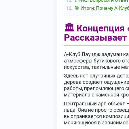
❓ FAQ: Вопросы и Отве
🎯 Итоги: Почему А-Кл
🏛️ Концепция
Рассказывает
А-Клуб Лаундж задуман ка
атмосферы бутикового оте
искусства, тактильные ма
Здесь нет случайных дета
дерева создаёт ощущение 
работы, преломляющего св
материала с каменной кро
Центральный арт-объект 
льда. Она не просто осве
выстраивается композиция 
меняющуюся в зависимост