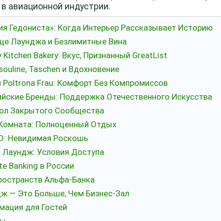
в авиационной индустрии.
ция Гедониста»: Когда Интерьер Рассказывает Историю
дце Лаунджа и Безлимитные Вина
Kitchen Bakery: Вкус, Признанный GreatList
souline, Taschen и Вдохновение
 и Poltrona Frau: Комфорт Без Компромиссов
ийские Бренды: Поддержка Отечественного Искусства
вол Закрытого Сообщества
 Комната: Полноценный Отдых
ED: Невидимая Роскошь
б Лаундж: Условия Доступа
te Banking в России
ространств Альфа-Банка
дж — Это Больше, Чем Бизнес-Зал
мация для Гостей