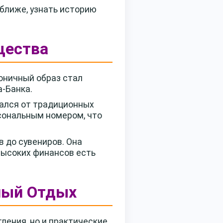
 ближе, узнать историю
щества
оничный образ стал
-Банка.
чался от традиционных
рсональным номером, что
 до сувениров. Она
высоких финансов есть
ный Отдых
ления, но и практические