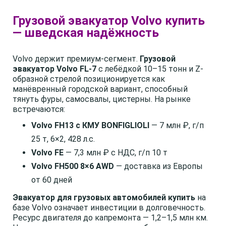
Грузовой эвакуатор Volvo купить
— шведская надёжность
Volvo держит премиум-сегмент.
Грузовой
эвакуатор Volvo FL-7
с лебёдкой 10–15 тонн и Z-
образной стрелой позиционируется как
манёвренный городской вариант, способный
тянуть фуры, самосвалы, цистерны. На рынке
встречаются:
Volvo FH13 с КМУ BONFIGLIOLI
— 7 млн ₽, г/п
25 т, 6×2, 428 л.с.
Volvo FE
— 7,3 млн ₽ с НДС, г/п 10 т
Volvo FH500 8×6 AWD
— доставка из Европы
от 60 дней
Эвакуатор для грузовых автомобилей купить
на
базе Volvo означает инвестиции в долговечность.
Ресурс двигателя до капремонта — 1,2–1,5 млн км.