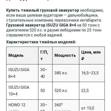
Купить тяжелый грузовой эвакуатор
необходимо,
если ваша целевая аудитория — дальнобойщики,
строительные компании, перевозчики негабарита.
Грузовой эвакуатор ISUZU GIGA 8×4
на 50 тонн с
двигателем 520 л.с. и двумя лебёдками по 25 тонн
справляется с любой задачей.
Характеристики тяжёлых моделей:
Г/П,
Цена, млн
Модель
Мощность
т
₽
ISUZU GIGA
30–
380 л.с.
16,5–23,5
8×4
40
ISUZU GIGA
50
520 л.с.
22,5
10×4
HOWO 12
30–
360°
от 15,0