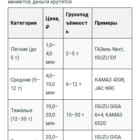
меняется, деньги крутятся.
Грузопод
Цена,
Категория
ъёмност
Примеры
₽
ь
1,0–
Лёгкие (до
ГАЗель Next,
4,0
2–5 т
5 т)
ISUZU Elf
млн
4,0–
Средние (5–
КАМАЗ 4308,
10,0
6–12 т
12 т)
JAC N90
млн
10,0–
ISUZU GIGA
Тяжёлые
20,0
15–30 т
6×4, КАМАЗ
(12–30 т)
млн
6520
20,0–
ISUZU GIGA