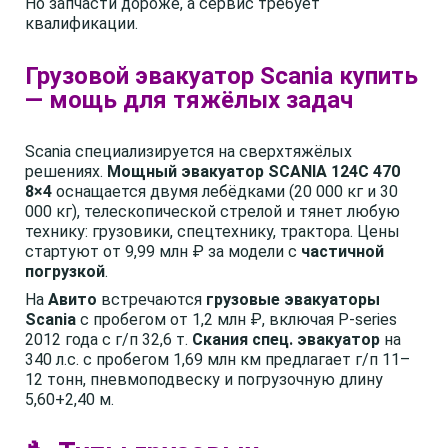
Но запчасти дороже, а сервис требует
квалификации.
Грузовой эвакуатор Scania купить
— мощь для тяжёлых задач
Scania специализируется на сверхтяжёлых
решениях.
Мощный эвакуатор SCANIA 124C 470
8×4
оснащается двумя лебёдками (20 000 кг и 30
000 кг), телескопической стрелой и тянет любую
технику: грузовики, спецтехнику, трактора. Цены
стартуют от 9,99 млн ₽ за модели с
частичной
погрузкой
.
На
Авито
встречаются
грузовые эвакуаторы
Scania
с пробегом от 1,2 млн ₽, включая P-series
2012 года с г/п 32,6 т.
Скания спец. эвакуатор
на
340 л.с. с пробегом 1,69 млн км предлагает г/п 11–
12 тонн, пневмоподвеску и погрузочную длину
5,60+2,40 м.