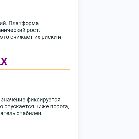
ий. Платформа
анический рост.
то снижает их риски и
AX
 значение фиксируется
о опускается ниже порога,
затель стабилен.