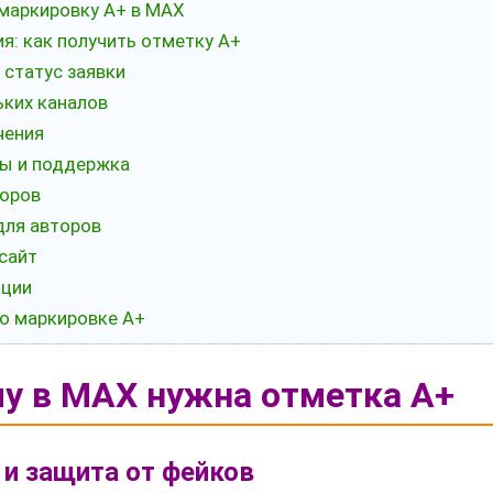
 маркировку А+ в MAX
ия: как получить отметку А+
 статус заявки
ьких каналов
чения
сы и поддержка
торов
для авторов
сайт
ации
 о маркировке А+
лу в MAX нужна отметка А+
 и защита от фейков