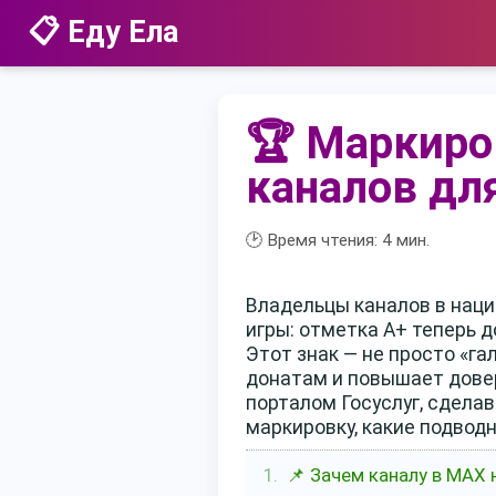
📋 Еду Ела
🏆 Маркиро
каналов для
🕑 Время чтения:
4
мин.
Владельцы каналов в нац
игры: отметка А+ теперь д
Этот знак — не просто «г
донатам и повышает довер
порталом Госуслуг, сдела
маркировку, какие подвод
📌 Зачем каналу в MAX