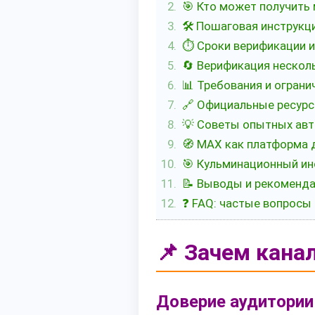
🎯 Кто может получить
🛠️ Пошаговая инструкц
⏱️ Сроки верификации и
🔄 Верификация нескол
📊 Требования и ограни
🔗 Официальные ресур
💡 Советы опытных ав
🧭 MAX как платформа 
🎯 Кульминационный ин
📝 Выводы и рекоменд
❓ FAQ: частые вопросы
📌 Зачем кана
Доверие аудитории