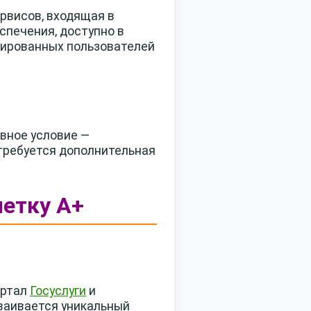
рвисов, входящая в
спечения, доступно в
трированных пользователей
авное условие —
отребуется дополнительная
метку А+
ортал
Госуслуги
и
сваивается уникальный