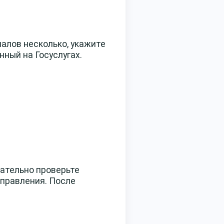
налов несколько, укажите
ный на Госуслугах.
ательно проверьте
справления. После