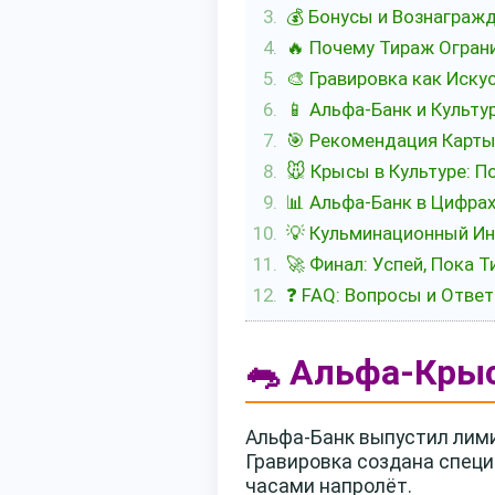
💰 Бонусы и Вознаграж
🔥 Почему Тираж Ограни
🎨 Гравировка как Иску
📱 Альфа-Банк и Культу
🎯 Рекомендация Карты
🐭 Крысы в Культуре: 
📊 Альфа-Банк в Цифра
💡 Кульминационный Ин
🚀 Финал: Успей, Пока 
❓ FAQ: Вопросы и Отве
🐀 Альфа-Крыс
Альфа-Банк выпустил лими
Гравировка создана специа
часами напролёт.