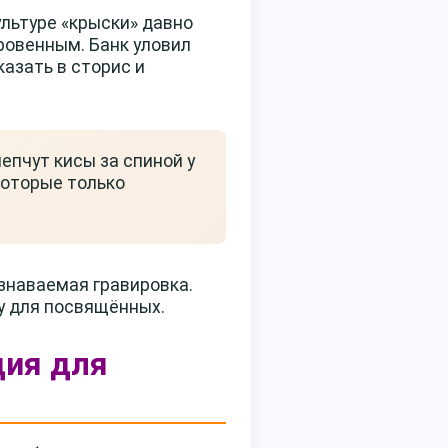
ультуре «крыски» давно
ровенным. Банк уловил
казать в сторис и
епчут кисы за спиной у
которые только
знаваемая гравировка.
у для посвящённых.
ция для