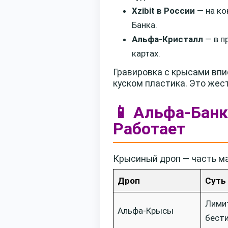
Xzibit в России
— на ко
Банка.
Альфа-Кристалл
— в п
картах.
Гравировка с крысами впи
куском пластика. Это жест
📱 Альфа-Банк
Работает
Крысиный дроп — часть ма
Дроп
Суть
Лимит
Альфа-Крысы
бест