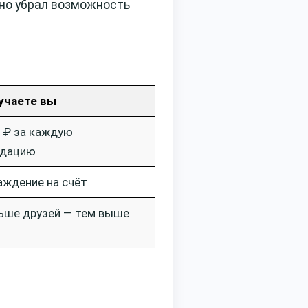
ьно убрал возможность
учаете вы
 ₽ за каждую
ндацию
аждение на счёт
ьше друзей — тем выше