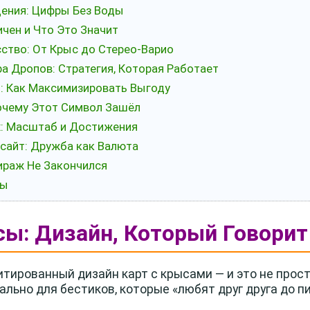
дения: Цифры Без Воды
чен и Что Это Значит
сство: От Крыс до Стерео-Варио
ра Дропов: Стратегия, Которая Работает
: Как Максимизировать Выгоду
Почему Этот Символ Зашёл
х: Масштаб и Достижения
сайт: Дружба как Валюта
Тираж Не Закончился
ты
ы: Дизайн, Который Говорит
тированный дизайн карт с крысами — и это не прост
льно для бестиков, которые «любят друг друга до п