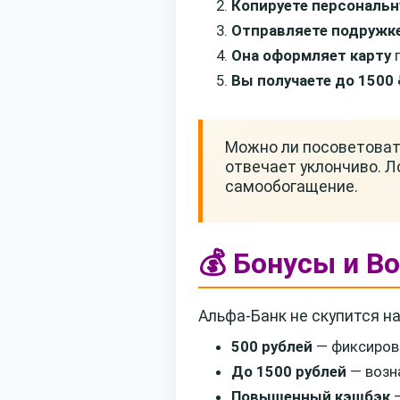
Копируете персональ
Отправляете подружк
Она оформляет карту
п
Вы получаете до 1500 
Можно ли посоветоват
отвечает уклончиво. Л
самообогащение.
💰 Бонусы и В
Альфа-Банк не скупится н
500 рублей
— фиксирова
До 1500 рублей
— возн
Повышенный кэшбэк
—