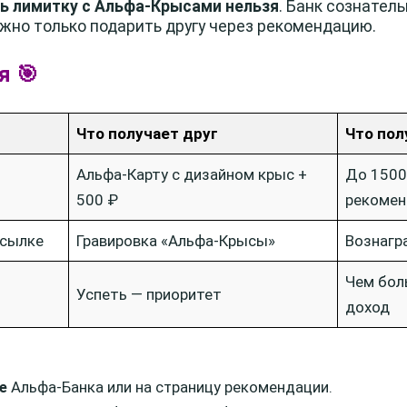
ь лимитку с Альфа-Крысами нельзя
. Банк сознател
ожно только подарить другу через рекомендацию.
я 🎯
Что получает друг
Что пол
Альфа-Карту с дизайном крыс +
До 1500
500 ₽
рекоме
ссылке
Гравировка «Альфа-Крысы»
Вознагр
Чем бол
Успеть — приоритет
доход
е
Альфа-Банка или на страницу рекомендации.