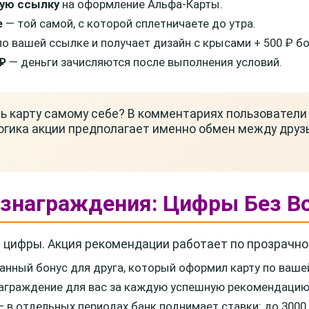
ную ссылку
на оформление Альфа-Карты.
е
— той самой, с которой сплетничаете до утра.
о вашей ссылке и получает дизайн с крысами + 500 ₽ б
₽
— деньги зачисляются после выполнения условий.
ь карту самому себе? В комментариях пользователи
огика акции предполагает именно обмен между друзь
ознаграждения: Цифры Без 
а цифры. Акция рекомендации работает по прозрачно
нный бонус для друга, который оформил карту по ваше
аграждение для вас за каждую успешную рекомендацию
 в отдельных периодах банк поднимает ставки: до 3000 