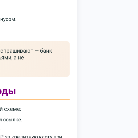
онусом.
 спрашивают — банк
ями, а не
Воды
й схеме:
й ссылке.
.
₽ за кредитную карту при