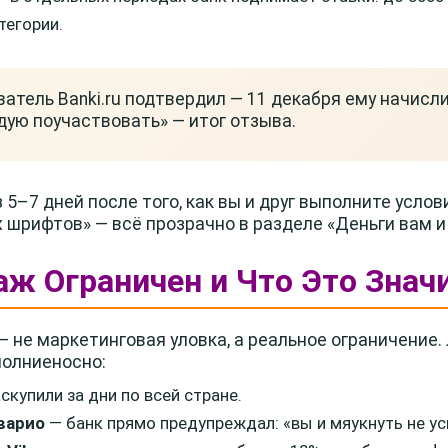
тегории.
ватель Banki.ru подтвердил — 11 декабря ему начисли
дую поучаствовать» — итог отзыва.
5–7 дней после того, как вы и друг выполните услов
 шрифтов» — всё прозрачно в разделе «Деньги вам и
аж Ограничен и Что Это Знач
— не маркетинговая уловка, а реальное ограничени
молниеносно:
скупили за дни по всей стране.
варио
— банк прямо предупреждал: «вы и мяукнуть не усп