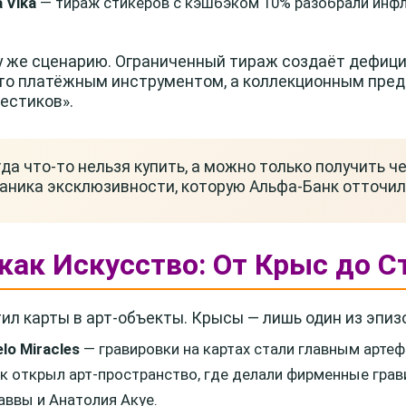
 Vika
— тираж стикеров с кэшбэком 10% разобрали инф
 же сценарию. Ограниченный тираж создаёт дефицит
сто платёжным инструментом, а коллекционным пред
естиков».
да что-то нельзя купить, а можно только получить ч
ханика эксклюзивности, которую Альфа-Банк отточи
 как Искусство: От Крыс до С
ил карты в арт-объекты. Крысы — лишь один из эпиз
lo Miracles
— гравировки на картах стали главным артеф
к открыл арт-пространство, где делали фирменные грав
ввы и Анатолия Акуе.