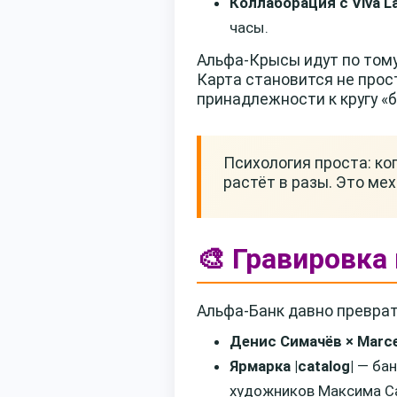
Коллаборация с Viva La
часы.
Альфа-Крысы идут по тому
Карта становится не про
принадлежности к кругу «б
Психология проста: ког
растёт в разы. Это ме
🎨 Гравировка
Альфа-Банк давно преврат
Денис Симачёв × Marce
Ярмарка |catalog|
— бан
художников Максима Са