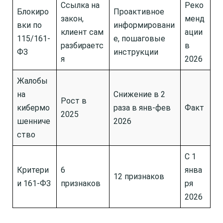
Ссылка на
Реко
Блокиро
Проактивное
закон,
менд
вки по
информировани
клиент сам
ации
115/161-
е, пошаговые
разбираетс
в
ФЗ
инструкции
я
2026
Жалобы
на
Снижение в 2
Рост в
кибермо
раза в янв-фев
Факт
2025
шенниче
2026
ство
С 1
Критери
6
янва
12 признаков
и 161-ФЗ
признаков
ря
2026