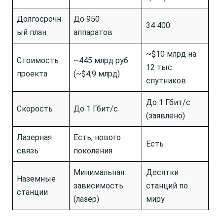
Долгосрочн
До 950
34 400
ый план
аппаратов
~$10 млрд на
Стоимость
~445 млрд руб.
12 тыс.
проекта
(~$4,9 млрд)
спутников
До 1 Гбит/с
Скорость
До 1 Гбит/с
(заявлено)
Лазерная
Есть, нового
Есть
связь
поколения
Минимальная
Десятки
Наземные
зависимость
станций по
станции
(лазер)
миру