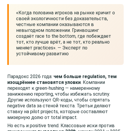
«Когда половина игроков на рынке кричит о
своей экологичности без доказательств,
честные компании оказываются в
невыгодном положении. Гринвошинг
создаёт race to the bottom, где побеждает
тот, кто лучше врёт, а не тот, кто реально
меняет practices». — Эксперт по
устойчивому развитию
Парадокс 2026 года:
чем больше regulation, тем
изощрённее становятся уловки
. Компании
переходят к green-hushing — намеренному
занижению reporting, чтобы избежать scrutiny.
Другие используют QR-коды, чтобы спрятать
negative data за стеной текста. Третьи делают
ставку на pilot projects, которые составляют
мизерную долю от total impact.
Но есть и positive trend. Классовые иски против