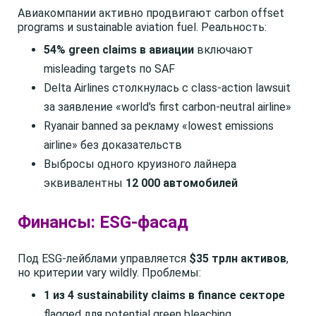
Авиакомпании активно продвигают carbon offset
programs и sustainable aviation fuel. Реальность:
54% green claims в авиации
включают
misleading targets по SAF
Delta Airlines столкнулась с class-action lawsuit
за заявление «world's first carbon-neutral airline»
Ryanair banned за рекламу «lowest emissions
airline» без доказательств
Выбросы одного круизного лайнера
эквивалентны
12 000 автомобилей
Финансы: ESG-фасад
Под ESG-лейблами управляется
$35 трлн активов
,
но критерии vary wildly. Проблемы:
1 из 4 sustainability claims в finance секторе
flagged для potential green bleaching