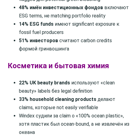
48% имён инвестиционных фондов
включают
ESG terms, не matching portfolio reality
14% ESG funds
имеют significant exposure к
fossil fuel producers
51% инвесторов
считают carbon credits
формой гринвошинга
Косметика и бытовая химия
22% UK beauty brands
используют «clean
beauty» labels без legal definition
33% household cleaning products
делают
claims, которые not easily verifiable
Windex судили за claim о «100% ocean plastic»,
хотя пластик был ocean-bound, а не извлечён из
океана