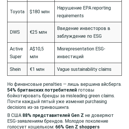
Нарушение EPA reporting
Toyota
$180 млн
requirements
Введение инвесторов в
DWS
€25 млн
заблуждение по ESG
Active
A$10,5
Misrepresentation ESG-
Super
млн
инвестиций
Shein
€1 млн
Vague sustainability claims
Но финансовые penalties — лишь вершина айсберга.
54% британских потребителей
готовы
бойкотировать бренды за misleading green claims.
Почти каждый пятый уже изменил purchasing
decisions из-за гринвошинга.
В США
88% представителей Gen Z
не доверяют
ESG-заявлениям брендов. Молодое поколение
голосует кошельком:
66% Gen Z shoppers