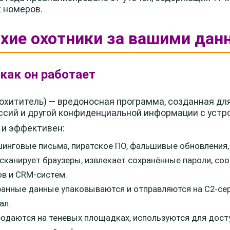
 номеров.
ихие охотники за вашими да
 как он работает
охититель) — вредоносная программа, созданная дл
ессий и другой конфиденциальной информации с устр
 и эффективен:
инговые письма, пиратское ПО, фальшивые обновления,
сканирует браузеры, извлекает сохранённые пароли, coo
в и CRM-систем.
анные данные упаковываются и отправляются на C2-се
ал.
родаются на теневых площадках, используются для досту