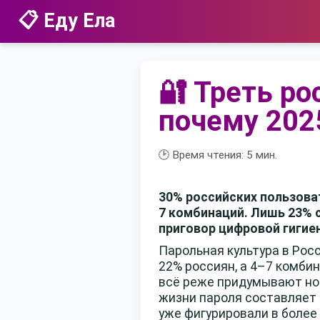
📋 Еду Ела
🔐 Треть р
почему 202
🕑 Время чтения:
5
мин.
30% российских пользоват
7 комбинаций. Лишь 23% с
приговор цифровой гигиен
Парольная культура в Рос
22% россиян, а 4–7 комби
всё реже придумывают нов
жизни пароля составляет 3
уже фигурировали в более