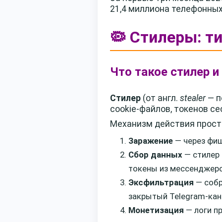
21,4 миллиона телефонных
🦠 Стилеры: т
Что такое стилер и
Стилер
(от англ.
stealer
— п
cookie-файлов, токенов с
Механизм действия прост
Заражение
— через фиш
Сбор данных
— стилер 
токены из мессенджеро
Эксфильтрация
— собр
закрытый Telegram-кан
Монетизация
— логи п