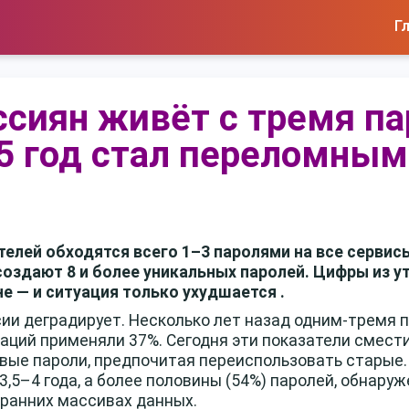
Г
оссиян живёт с тремя п
5 год стал переломным
елей обходятся всего 1–3 паролями на все сервисы
оздают 8 и более уникальных паролей. Цифры из ут
е — и ситуация только ухудшается .
сии деградирует. Несколько лет назад одним-тремя
наций применяли 37%. Сегодня эти показатели смести
ые пароли, предпочитая переиспользовать старые.
,5–4 года, а более половины (54%) паролей, обнаруже
 ранних массивах данных.