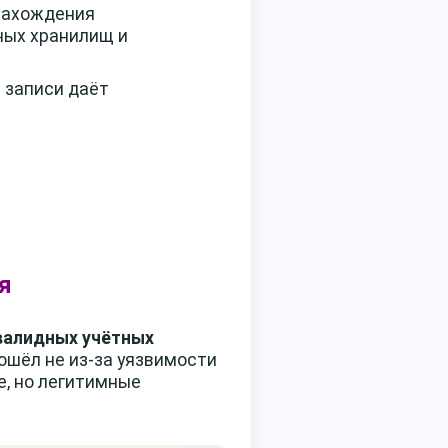
 нахождения
ных хранилищ и
 записи даёт
я
 валидных учётных
ошёл не из-за уязвимости
е, но легитимные