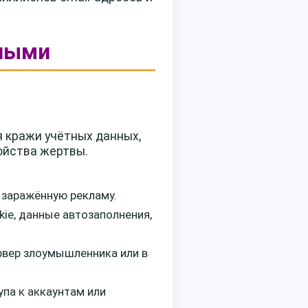
нными
я кражи учётных данных,
ойства жертвы.
 заражённую рекламу.
kie, данные автозаполнения,
рвер злоумышленника или в
па к аккаунтам или