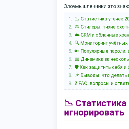
Злоумышленники это знают
📉 Статистика утечек 2
🦠 Стилеры: тихие охо
☁️ CRM и облачные хра
🔍 Мониторинг учётных 
🔑 Популярные пароли: 
📅 Динамика за несколь
🛡️ Как защитить себя 
📌 Выводы: что делать
❓ FAQ: вопросы и отве
📉 Статистика
игнорировать