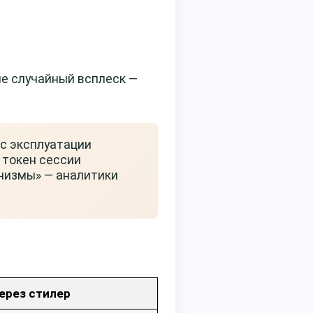
не случайный всплеск —
с эксплуатации
 токен сессии
низмы» — аналитики
через стилер