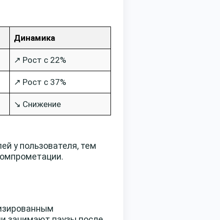
Динамика
↗️ Рост с 22%
↗️ Рост с 37%
↘️ Снижение
ей у пользователя, тем
компрометации.
тизированным
ни занимают паузы после