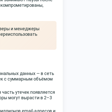
 скомпрометированы,
узеры и менеджеры
переиспользовать
ональных данных — в сеть
ечек с суммарным объёмом
 часть утечек появляется
фры могут вырасти в 2–3
миллионов email-адресов и