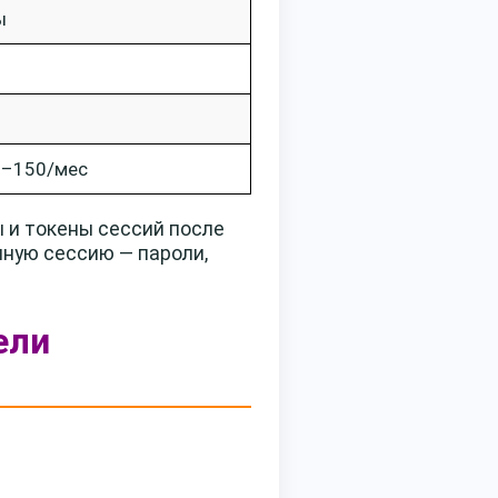
ы
0–150/мес
 и токены сессий после
ную сессию — пароли,
ели