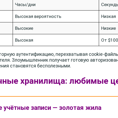
Часы/дни
Секунд
Высокая вероятность
Низкая
Высокие
Низкие
Высокая
От $10
торную аутентификацию, перехватывая cookie-файлы
теля. Злоумышленник получает готовую авторизован
ения становятся бесполезными.
ачные хранилища: любимые ц
 учётные записи — золотая жила