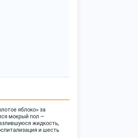
олотое яблоко» за
лся мокрый пол —
 разлившуюся жидкость,
оспитализация и шесть