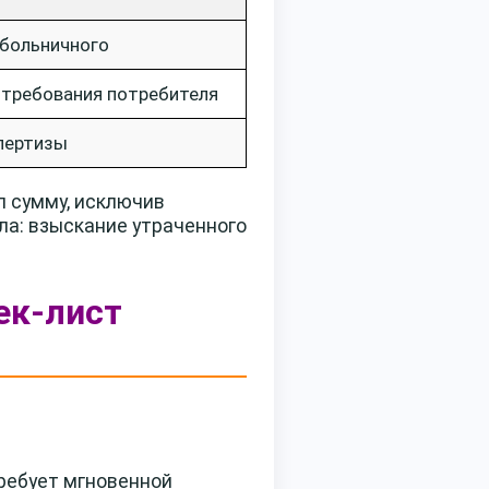
 больничного
 требования потребителя
спертизы
л сумму, исключив
ла: взыскание утраченного
ек-лист
ребует мгновенной