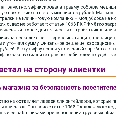
а грамотно: зафиксировала травму, собрала медиц
ную претензию на шесть миллионов рублей. Магазин 
релки на клининговую компанию — мол, уборка не их
их судах не работает: статья 1068 ГК РФ чётко зак
ичинённый в ходе деятельности его работников или н
ись на несколько лет. Первая инстанция, апелляция
 и уточнял сумму. Финальное решение: кассационный
рублей. В эту цифру вошли утраченный заработок за
ф по закону о защите прав потребителей и судебные
 встал на сторону клиентки
 магазина за безопасность посетител
тво не оставляет лазеек для ритейлеров, которые п
ы клиентов. Согласно статье 1068 Гражданского код
ный её работниками при исполнении трудовых обяз