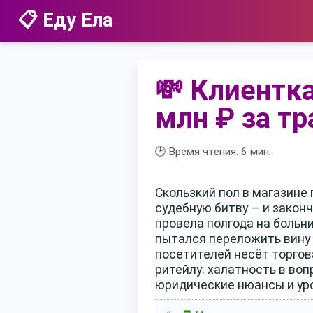
📋 Еду Ела
💸 Клиентка
млн ₽ за тр
🕑 Время чтения:
6
мин.
Скользкий пол в магазин
судебную битву — и закон
провела полгода на больн
пытался переложить вину н
посетителей несёт торгова
ритейлу: халатность в во
юридические нюансы и уро