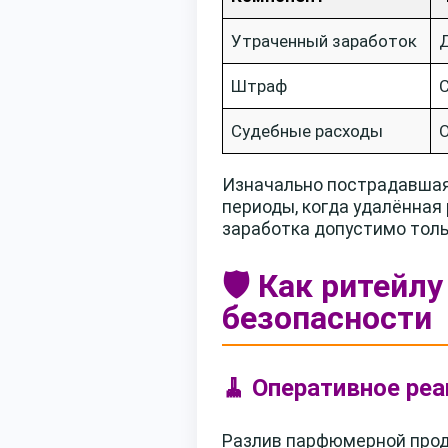
Утраченный заработок
Д
Штраф
С
Судебные расходы
О
Изначально пострадавшая 
периоды, когда удалённая
заработка допустимо толь
🛡️ Как ритейл
безопасности
🧹 Оперативное ре
Разлив парфюмерной проду