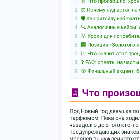
🧾 Что произошло: хро
⚖️ Почему суд встал на
🛡️ Как ритейлу избежа
🔍 Аналогичные кейсы: 
💡 Уроки для потребите
🏢 Позиция «Золотого я
📈 Что значит этот пре
❓ FAQ: ответы на част
🎯 Финальный акцент: 
🧾 Что произо
Под Новый год девушка по
парфюмом. Пока она ходил
незадолго до этого кто-то
предупреждающих знаков н
месяцев вынужденного от