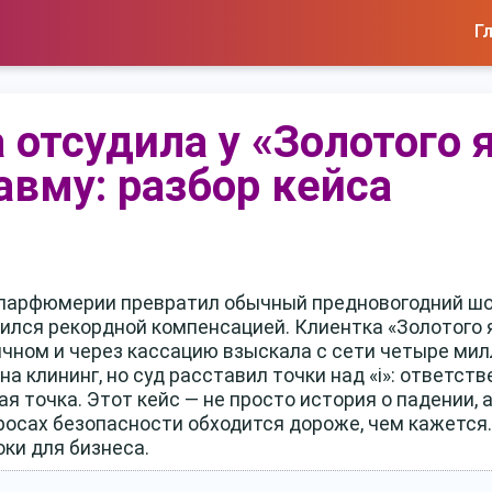
Г
 отсудила у «Золотого 
авму: разбор кейса
е парфюмерии превратил обычный предновогодний ш
чился рекордной компенсацией. Клиентка «Золотого я
ичном и через кассацию взыскала с сети четыре мил
а клининг, но суд расставил точки над «i»: ответст
я точка. Этот кейс — не просто история о падении,
просах безопасности обходится дороже, чем кажется
ки для бизнеса.