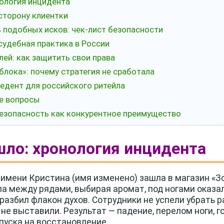
нология инцидента
 сторону клиентки
ть подобных исков: чек-лист безопасности
судебная практика в России
лей: как защитить свои права
блока»: почему стратегия не сработала
цедент для российского ритейла
ые вопросы
безопасность как конкурентное преимущество
шло: хронология инцидента
 имени Кристина (имя изменено) зашла в магазин «З
а между рядами, выбирая аромат, под ногами оказа
 разбил флакон духов. Сотрудники не успели убрать
е выставили. Результат — падение, перелом ноги, г
пуска на восстановление.