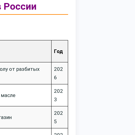
в России
Год
олу от разбитых
202
6
202
 масле
3
202
газин
5
202