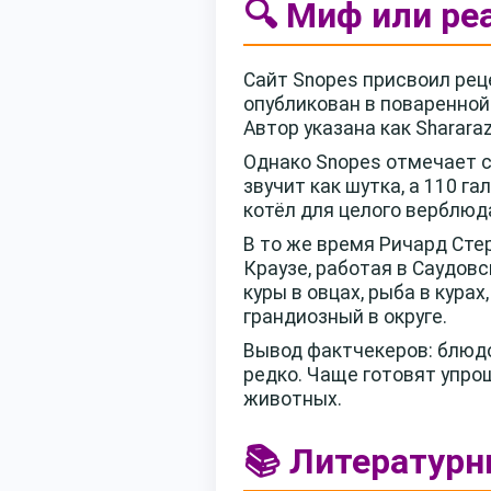
🔍 Миф или ре
Сайт Snopes присвоил рец
опубликован в поваренной
Автор указана как Sharara
Однако Snopes отмечает ст
звучит как шутка, а 110 
котёл для целого верблюд
В то же время Ричард Сте
Краузе, работая в Саудов
куры в овцах, рыба в курах
грандиозный в округе.
Вывод фактчекеров: блюдо
редко. Чаще готовят упро
животных.
📚 Литературны