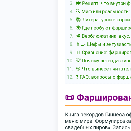
🍽️ Рецепт: что внутри
🔍 Миф или реальность:
📚 Литературные корни: 
🌍 Где пробуют фаршир
🥩 Верблюжатина: вкус,
👨‍🍳 Шефы и энтузиаст
📊 Сравнение: фарширо
💡 Почему легенда живё
🎯 Что вынесет читате
❓ FAQ: вопросы о фар
📜 Фарширован
Книга рекордов Гиннеса 
меню мира. Формулировка 
свадебных пиров». Запись 