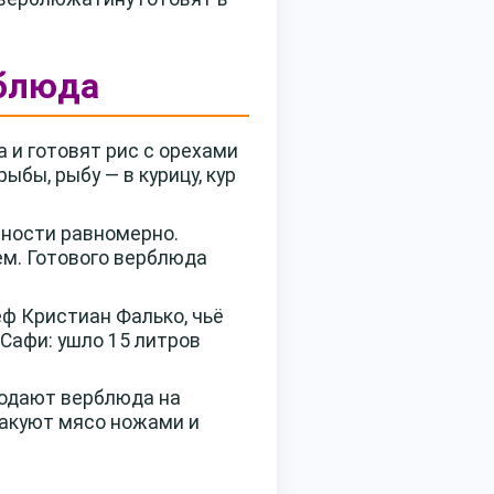
рблюда
 и готовят рис с орехами
бы, рыбу — в курицу, кур
вности равномерно.
м. Готового верблюда
ф Кристиан Фалько, чьё
Сафи: ушло 15 литров
Подают верблюда на
такуют мясо ножами и