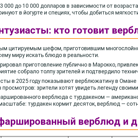
3 000 до 10 000 долларов в зависимости от возраст
инуют в йогурте и специях, чтобы добиться мягкост
энтузиасты: кто готовит вер
мым цитируемым шефом, приготовившим многослойно
сему миру искать блюдо в реальности.
ировал приготовление публично в Марокко, привлек
иятие собрало толпу зрителей и подтвердило техн
сты в 2025 году показывают верблюжатину в Омане 
просмотров: зрители хотят увидеть легенду своими
аршированного верблюда с турдакеном — американс
 масштабе: турдакен кормит десяток, верблюд — сот
 фаршированный верблюд и д