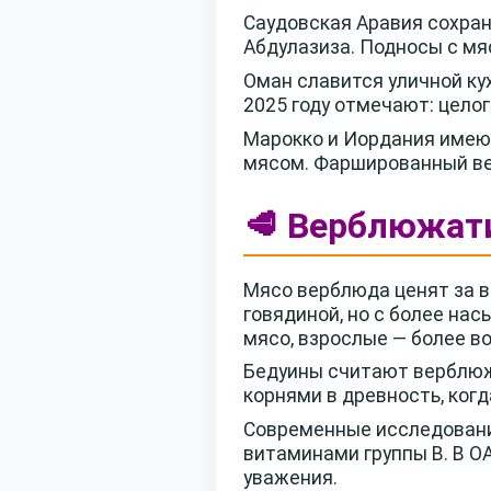
Саудовская Аравия сохра
Абдулазиза. Подносы с мя
Оман славится уличной ку
2025 году отмечают: целог
Марокко и Иордания имеют
мясом. Фаршированный вер
🥩 Верблюжати
Мясо верблюда ценят за в
говядиной, но с более н
мясо, взрослые — более в
Бедуины считают верблюж
корнями в древность, ког
Современные исследовани
витаминами группы B. В О
уважения.