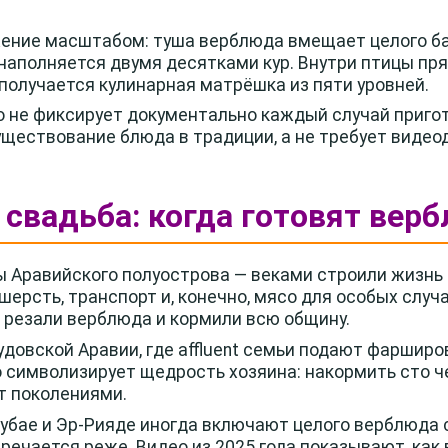
ение масштабом: туша верблюда вмещает целого ба
 наполняется двумя десятками кур. Внутри птицы пря
получается кулинарная матрёшка из пяти уровней.
но не фиксирует документально каждый случай приго
уществование блюда в традиции, а не требует виде
я свадьба: когда готовят вер
 Аравийского полуострова — веками строили жизнь 
шерсть, транспорт и, конечно, мясо для особых случ
 резали верблюда и кормили всю общину.
удовской Аравии, где affluent семьи подают фарши
 символизирует щедрость хозяина: накормить сто 
т поколениями.
бае и Эр-Рияде иногда включают целого верблюда с
речается реже. Видео из 2025 года показывают, как