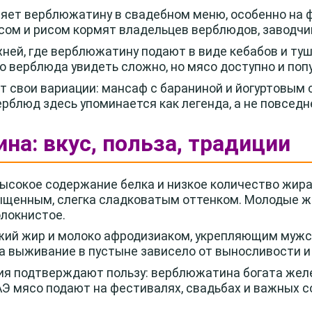
няет верблюжатину в свадебном меню, особенно на 
сом и рисом кормят владельцев верблюдов, заводчик
хней, где верблюжатину подают в виде кебабов и ту
о верблюда увидеть сложно, но мясо доступно и поп
 свои вариации: мансаф с бараниной и йогуртовым с
блюд здесь упоминается как легенда, а не повседн
на: вкус, польза, традиции
ысокое содержание белка и низкое количество жира
асыщенным, слегка сладковатым оттенком. Молодые 
олокнистое.
ий жир и молоко афродизиаком, укрепляющим мужск
да выживание в пустыне зависело от выносливости и
я подтверждают пользу: верблюжатина богата желе
АЭ мясо подают на фестивалях, свадьбах и важных с