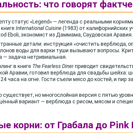
альность: что говорят фактч
епту статус «Legend» — легенда с реальными корням
 книге
International Cuisine
(1983) от калифорнийских 
zod Eboli, экономист из Даммама, Саудовская Аравия.
ранные детали: инструкция «очистить верблюда, onc
галлонов воды для варки туши вызывают вопросы. Кри
а — задача нетривиальная.
рлинг в книге
The Fearless Diner
приводит свидетельств
ской Аравии, готовил верблюда для свадьбы шейха: ш
, 24 часа на огне. Гости съели мясо до костей, и пир
 существует, но многослойная версия с пятью уров
щённый вариант — верблюда с рисом, мясом и специ
е корни: от Грабала до Pink 