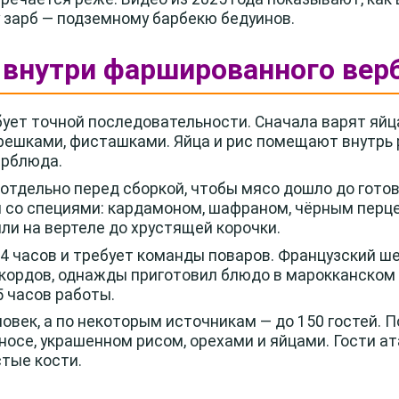
 зарб — подземному барбекю бедуинов.
то внутри фаршированного ве
ует точной последовательности. Сначала варят яйца
ешками, фисташками. Яйца и рис помещают внутрь ры
верблюда.
тдельно перед сборкой, чтобы мясо дошло до гото
 со специями: кардамоном, шафраном, чёрным перце
ли на вертеле до хрустящей корочки.
4 часов и требует команды поваров. Французский ше
екордов, однажды приготовил блюдо в марокканском 
5 часов работы.
овек, а по некоторым источникам — до 150 гостей. 
осе, украшенном рисом, орехами и яйцами. Гости а
стые кости.