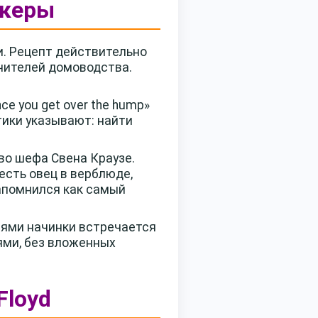
екеры
и. Рецепт действительно
учителей домоводства.
e you get over the hump»
тики указывают: найти
о шефа Свена Краузе.
есть овец в верблюде,
 запомнился как самый
нями начинки встречается
ями, без вложенных
Floyd