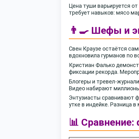
Цена туши варьируется от 
требует навыков: мясо мар
👨‍🍳 Шефы и 
Свен Краузе остаётся са
вдохновила гурманов по в
Кристиан Фалько демонстр
фиксации рекорда. Меропр
Блогеры и тревел-журнали
Видео набирают миллионы 
Энтузиасты сравнивают ф
утке в индейке. Разница в
📊 Сравнение: