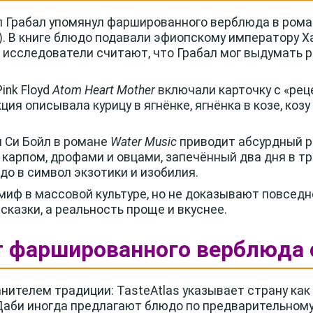
л Грабал упомянул фаршированного верблюда в рома
1). В книге блюдо подавали эфиопскому императору 
е исследователи считают, что Грабал мог выдумать 
ink Floyd
Atom Heart Mother
включали карточку с «рец
ция описывала курицу в ягнёнке, ягнёнка в козе, коз
 Си Бойл в романе
Water Music
приводит абсурдный р
 карпом, дрофами и овцами, запечённый два дня в т
до в символ экзотики и изобилия.
миф в массовой культуре, но не доказывают повседн
сказки, а реальность проще и вкуснее.
т фаршированного верблюда 
ителем традиции: TasteAtlas указывает страну как 
Даби иногда предлагают блюдо по предварительному 