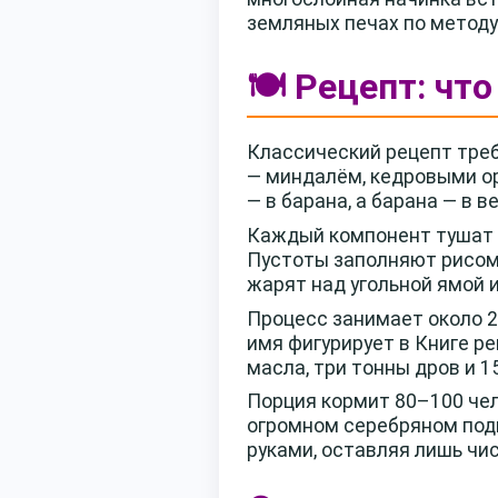
земляных печах по методу
🍽️ Рецепт: ч
Классический рецепт треб
— миндалём, кедровыми ор
— в барана, а барана — в 
Каждый компонент тушат о
Пустоты заполняют рисом
жарят над угольной ямой и
Процесс занимает около 2
имя фигурирует в Книге р
масла, три тонны дров и 1
Порция кормит 80–100 чел
огромном серебряном подн
руками, оставляя лишь чи