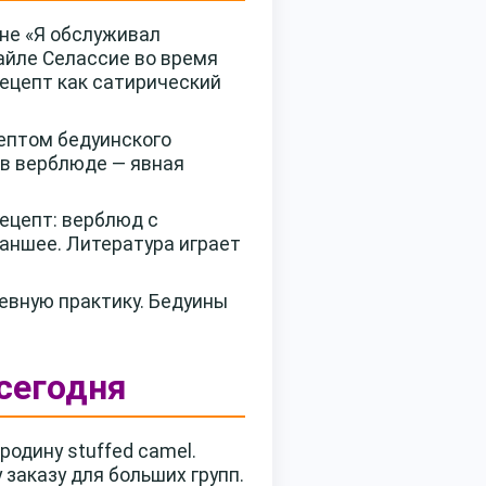
не «Я обслуживал
Хайле Селассие во время
рецепт как сатирический
ептом бедуинского
у в верблюде — явная
ецепт: верблюд с
раншее. Литература играет
евную практику. Бедуины
сегодня
родину stuffed camel.
заказу для больших групп.