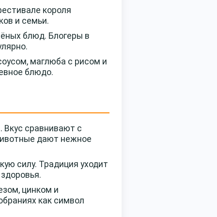
фестивале короля
ов и семьи.
шёных блюд. Блогеры в
улярно.
оусом, маглюба с рисом и
евное блюдо.
. Вкус сравнивают с
животные дают нежное
ую силу. Традиция уходит
 здоровья.
зом, цинком и
обраниях как символ