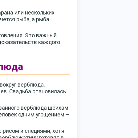
рана или нескольких
чется рыба, а рыба
товления. Это важный
одоказательств каждого
блюда
вокруг верблюда.
аев. Свадьба становилась
рованного верблюда шейхам
человек одним угощением —
 рисом и специями, хотя
 верблюжатину готовят в