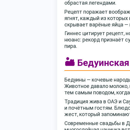
обрастая легендами.
Рецепт поражает воображ
ягнят, каждый из которых
скрывает варёные яйца — 
Гиннес цитирует рецепт, 
нюанс: рекорд признаёт с
пира.
🏜️ Бедуинска
Бедуины — кочевые народы
Животное давало молоко, 
тем самым поводом, когда
Традиция жива в ОАЭ и Са
и почётным гостям. Блюдо
жест, который запоминаю
Современные свадьбы в Ду
многослойная начинка вст