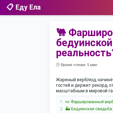
📋 Еду Ела
🐫 Фарширо
бедуинской
реальность
🕑 Время чтения:
5
мин.
Жареный верблюд, начинён
гостей и держит рекорд, 
масштабным в мировой гас
📜 Фаршированный верб
🏜️ Бедуинская свадьба