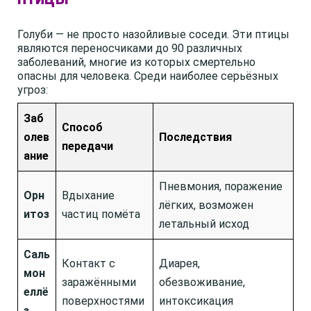
Голуби — не просто назойливые соседи. Эти птицы
являются переносчиками до 90 различных
заболеваний, многие из которых смертельно
опасны для человека. Среди наиболее серьёзных
угроз:
Заб
Способ
олев
Последствия
передачи
ание
Пневмония, поражение
Орн
Вдыхание
лёгких, возможен
итоз
частиц помёта
летальный исход
Саль
Контакт с
Диарея,
мон
заражёнными
обезвоживание,
еллё
поверхностями
интоксикация
з