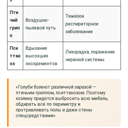
Пти
Тяжёлое
чий
Воздушно-
респираторное
грип
пылевой путь
заболевание
п
Пси
Вдыхание
Лихорадка, поражение
ттак
высохших
нервной системы
оз
экскрементов
«Голуби болеют различной заразой —
птичьим гриппом, пситтакозом. Поэтому
хозяину придётся выбросить всю мебель,
обдирать всё по периметру и
протравливать полы и даже стены
спецсредствами».