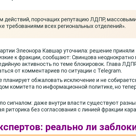
ем действий, порочащих репутацию ЛДПР, массовым
же требованиями всех региональных отделений».
партии Элеонора Кавшар уточнила: решение приняли
изкие к фракции, сообщают: Свинцова неоднократно
дийную активность по теме блокировок. Глава ЛДП
ться от комментариев по ситуации с Telegram.
не планирует обжаловать исключение и не собираетс
ом комитета по информационной политике, но тепер
ло сигналом: даже внутри власти существуют разны
я риторика без согласования с линией фракции кара
кспертов: реально ли заблок