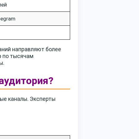
лей
legram
паний направляют более
р по тысячам
ы.
 аудитория?
ные каналы. Эксперты