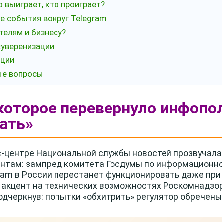
о выиграет, кто проиграет?
ые события вокруг Telegram
телям и бизнесу?
суверенизации
ации
ные вопросы
 которое перевернуло инфопол
тать»
сс-центре Национальной службы новостей прозвучала
ентам: зампред комитета Госдумы по информационн
gram в России перестанет функционировать даже при 
л акцент на технических возможностях Роскомнадзо
дчеркнув: попытки «обхитрить» регулятор обречены 