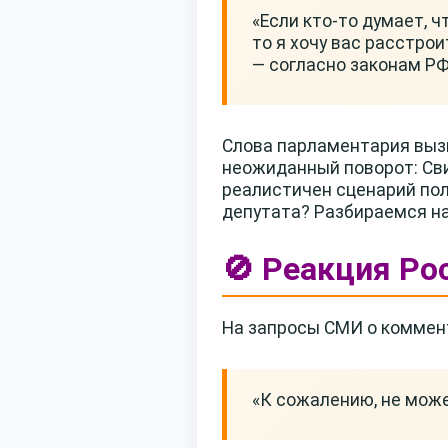
«Если кто-то думает, ч
то я хочу вас расстрои
— согласно законам РФ
Слова парламентария вызв
неожиданный поворот: Сви
реалистичен сценарий по
депутата? Разбираемся на
🚫 Реакция Ро
На запросы СМИ о коммент
«К сожалению, не мож