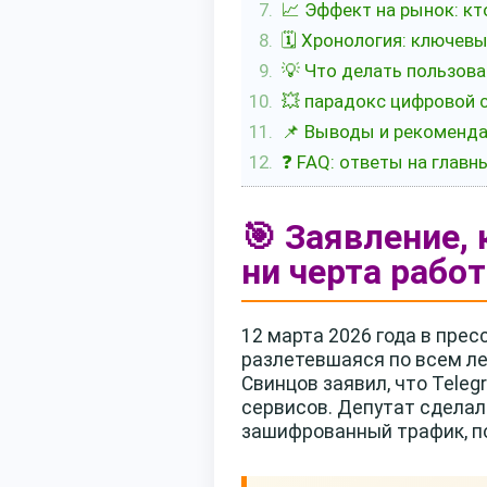
📈 Эффект на рынок: кт
🗓️ Хронология: ключев
💡 Что делать пользова
💥 парадокс цифровой 
📌 Выводы и рекоменд
❓ FAQ: ответы на глав
🎯 Заявление,
ни черта рабо
12 марта 2026 года в пре
разлетевшаяся по всем л
Свинцов заявил, что Tele
сервисов. Депутат сдела
зашифрованный трафик, по