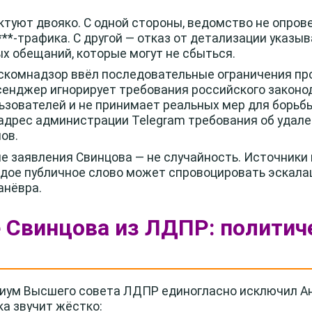
ктуют двояко. С одной стороны, ведомство не опров
**-трафика. С другой — отказ от детализации указы
 обещаний, которые могут не сбыться.
оскомнадзор ввёл последовательные ограничения про
сенджер игнорирует требования российского законо
зователей и не принимает реальных мер для борьб
 адрес администрации Telegram требования об удале
ов.
е заявления Свинцова — не случайность. Источники
аждое публичное слово может спровоцировать эскалац
анёвра.
 Свинцова из ЛДПР: политич
диум Высшего совета ЛДПР единогласно исключил Ан
а звучит жёстко: