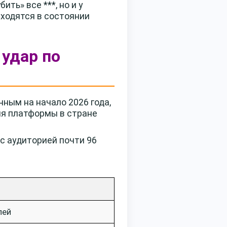
ть» все ***, но и у
аходятся в состоянии
 удар по
ным на начало 2026 года,
ия платформы в стране
с аудиторией почти 96
лей