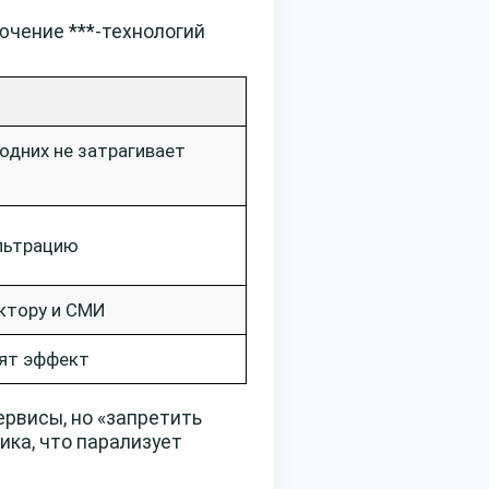
ючение ***-технологий
одних не затрагивает
ильтрацию
ктору и СМИ
сят эффект
ервисы, но «запретить
ика, что парализует