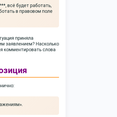
**, всё будет работать,
аботать в правовом поле
туация приняла
тим заявлением? Насколько
ся комментировать слова
позиция
нично:
ражениям».