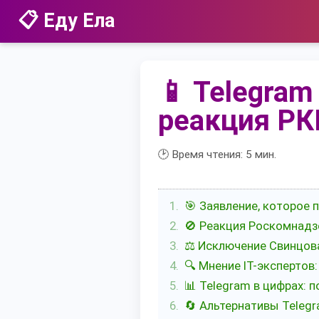
📋 Еду Ела
📱 Telegram
реакция РК
🕑 Время чтения:
5
мин.
🎯 Заявление, которое 
🚫 Реакция Роскомнадз
⚖️ Исключение Свинцов
🔍 Мнение IT-экспертов:
📊 Telegram в цифрах: 
🔄 Альтернативы Telegr