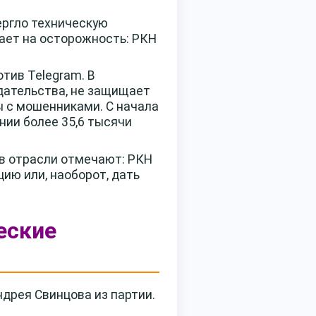
ергло техническую
вает на осторожность: РКН
тив Telegram. В
дательства, не защищает
ы с мошенниками. С начала
нии более 35,6 тысячи
 в отрасли отмечают: РКН
ию или, наоборот, дать
еские
дрея Свинцова из партии.