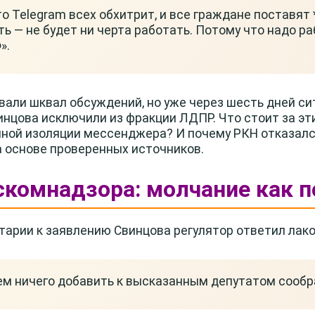
то Telegram всех обхитрит, и все граждане поставят *
ть — не будет ни черта работать. Потому что надо р
».
али шквал обсуждений, но уже через шесть дней си
нцова исключили из фракции ЛДПР. Что стоит за э
лной изоляции мессенджера? И почему РКН отказал
 основе проверенных источников.
скомнадзора: молчание как 
арии к заявлению Свинцова регулятор ответил лако
ем ничего добавить к высказанным депутатом сооб