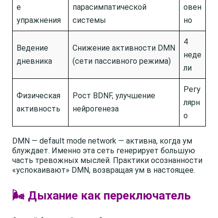
е
парасимпатической
овен
упражнения
системы
но
4
Ведение
Снижение активности DMN
неде
дневника
(сети пассивного режима)
ли
Регу
Физическая
Рост BDNF, улучшение
лярн
активность
нейрогенеза
о
DMN — default mode network — активна, когда ум
блуждает. Именно эта сеть генерирует большую
часть тревожных мыслей. Практики осознанности
«успокаивают» DMN, возвращая ум в настоящее.
🌬️ Дыхание как переключатель