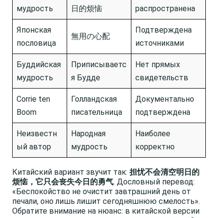
мудрость
日的烦恼
распространена
Японская
Подтверждена
無用の心配
пословица
источниками
Буддийская
Приписываетс
Нет прямых
мудрость
я Будде
свидетельств
Corrie ten
Голландская
Документально
Boom
писательница
подтверждена
Неизвестн
Народная
Наиболее
ый автор
мудрость
корректно
Китайский вариант звучит так:
担忧不会清空明日的
烦恼，它只会丧失今日的勇气
. Дословный перевод:
«Беспокойство не очистит завтрашний день от
печали, оно лишь лишит сегодняшнюю смелость».
Обратите внимание на нюанс: в китайской версии