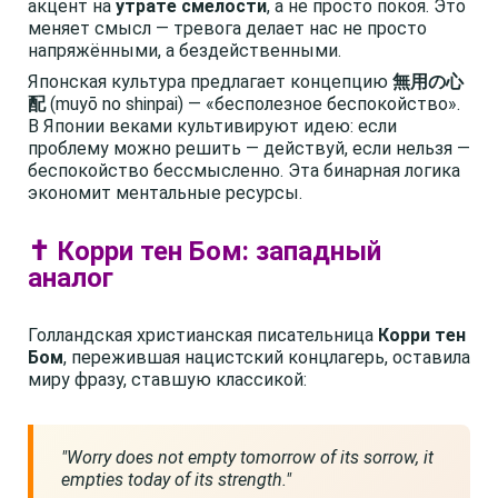
акцент на
утрате смелости
, а не просто покоя. Это
меняет смысл — тревога делает нас не просто
напряжёнными, а бездейственными.
Японская культура предлагает концепцию
無用の心
配
(muyō no shinpai) — «бесполезное беспокойство».
В Японии веками культивируют идею: если
проблему можно решить — действуй, если нельзя —
беспокойство бессмысленно. Эта бинарная логика
экономит ментальные ресурсы.
✝️ Корри тен Бом: западный
аналог
Голландская христианская писательница
Корри тен
Бом
, пережившая нацистский концлагерь, оставила
миру фразу, ставшую классикой:
"Worry does not empty tomorrow of its sorrow, it
empties today of its strength."