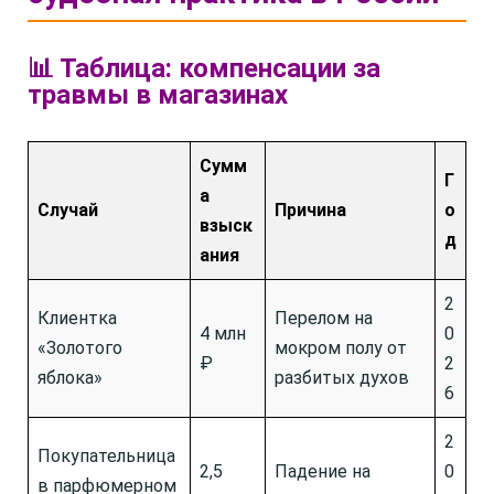
📊 Таблица: компенсации за
травмы в магазинах
Сумм
Г
а
Случай
Причина
о
взыск
д
ания
2
Клиентка
Перелом на
4 млн
0
«Золотого
мокром полу от
₽
2
яблока»
разбитых духов
6
2
Покупательница
2,5
Падение на
0
в парфюмерном