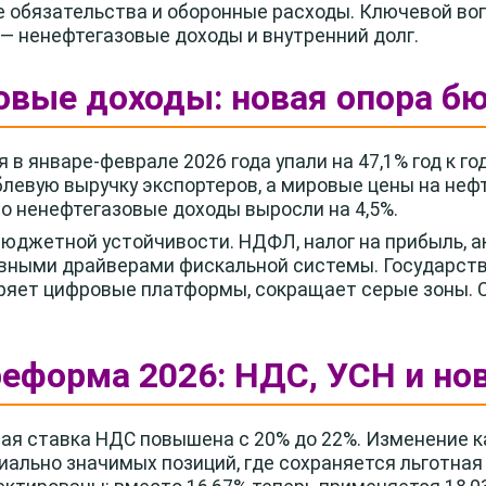
обязательства и оборонные расходы. Ключевой вопр
— ненефтегазовые доходы и внутренний долг.
овые доходы: новая опора б
в январе-феврале 2026 года упали на 47,1% год к го
блевую выручку экспортеров, а мировые цены на неф
о ненефтегазовые доходы выросли на 4,5%.
юджетной устойчивости. НДФЛ, налог на прибыль, а
авными драйверами фискальной системы. Государств
ряет цифровые платформы, сокращает серые зоны. С
реформа 2026: НДС, УСН и но
овая ставка НДС повышена с 20% до 22%. Изменение 
циально значимых позиций, где сохраняется льготна