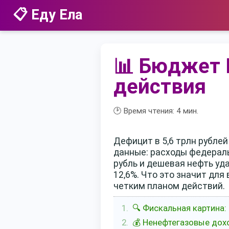
📋 Еду Ела
📊 Бюджет 
действия
🕑 Время чтения:
4
мин.
Дефицит в 5,6 трлн рубле
данные: расходы федераль
рубль и дешевая нефть уд
12,6%. Что это значит для
четким планом действий.
🔍 Фискальная картина:
💰 Ненефтегазовые дох