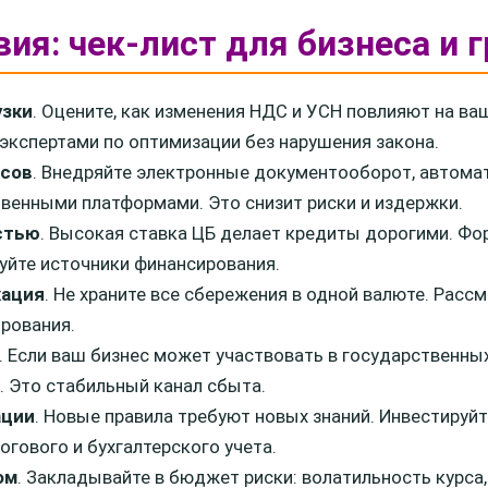
вия: чек-лист для бизнеса и 
узки
. Оцените, как изменения НДС и УСН повлияют на ва
экспертами по оптимизации без нарушения закона.
ссов
. Внедряйте электронные документооборот, автома
твенными платформами. Это снизит риски и издержки.
стью
. Высокая ставка ЦБ делает кредиты дорогими. Ф
уйте источники финансирования.
кация
. Не храните все сбережения в одной валюте. Расс
рования.
. Если ваш бизнес может участвовать в государственных
. Это стабильный канал сбыта.
ации
. Новые правила требуют новых знаний. Инвестируйт
огового и бухгалтерского учета.
ом
. Закладывайте в бюджет риски: волатильность курса,