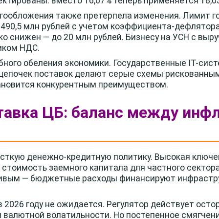
ектированы: вместо 16,67% теперь применяется 18,0
гообложения также претерпела изменения. Лимит го
490,5 млн рублей с учетом коэффициента-дефлятора.
о снижен — до 20 млн рублей. Бизнесу на УСН с выру
иком НДС.
ного обеления экономики. Государственные IT-сис
 цепочек поставок делают серые схемы рискованны
ановится конкурентным преимуществом.
тавка ЦБ: баланс между инф
есткую денежно-кредитную политику. Высокая ключ
 стоимость заемного капитала для частного сектор
чивым — бюджетные расходы финансируют инфраструк
в 2026 году не ожидается. Регулятор действует осто
 валютной волатильности. Но постепенное смягчен