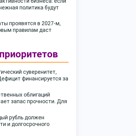
активности бизнеса: если
енежная политика будут
ты проявятся в 2027-м,
новым правилам даст
 приоритетов
ический суверенитет,
 Дефицит финансируется за
ственных облигаций
вает запас прочности. Для
дый рубль должен
ти и долгосрочного