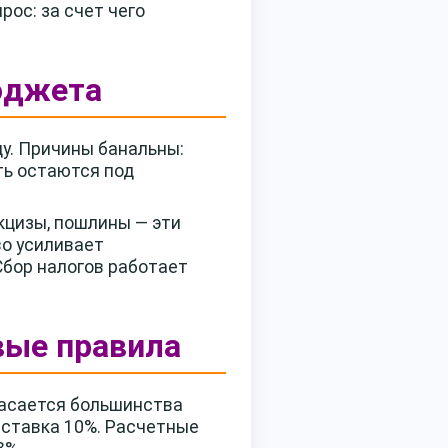
ос: за счет чего
юджета
ду. Причины банальны:
ть остаются под
кцизы, пошлины — эти
о усиливает
бор налогов работает
вые правила
касается большинства
я ставка 10%. Расчетные