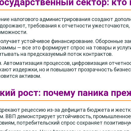
государственный сектор: кто
ение налогового администрирования создают дополн
дорожают, требования к отчетности ужесточаются, 
озможности.
получает устойчивое финансирование. Оборонные за
раммы — все это формирует спрос на товары и услу
читывать на предсказуемый поток контрактов.
я. Автоматизация процессов, цифровизация отчетно
жают издержки, но и повышают прозрачность бизнес
овится активом.
кий рост: почему паника пр
дрекают рецессию из-за дефицита бюджета и жестк
ом. ВВП демонстрирует устойчивость, промышленное
овиям, потребительский спрос сохраняет позитивну