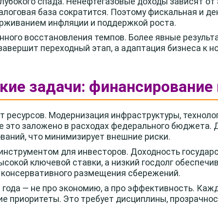
глубокого спада. Ненефтегазовые доходы зависят от 
алоговая база сократится. Поэтому фискальная и д
рживанием инфляции и поддержкой роста.
енного восстановления темпов. Более явные результа
завершит переходный этап, а адаптация бизнеса к 
еские задачи: финансирование
 ресурсов. Модернизация инфраструктуры, технолог
е это заложено в расходах федерального бюджета.
ваний, что минимизирует внешние риски.
нструментом для инвесторов. Доходность государ
ысокой ключевой ставки, а низкий госдолг обеспечи
 консервативного размещения сбережений.
года — не про экономию, а про эффективность. Каж
ие приоритеты. Это требует дисциплины, прозрачнос