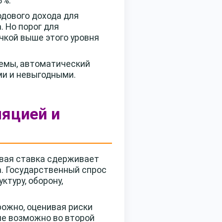
3%.
дового дохода для
 Но порог для
чкой выше этого уровня
темы, автоматический
ми и невыгодными.
ляцией и
евая ставка сдерживает
а. Государственный спрос
туру, оборону,
рожно, оценивая риски
ие возможно во второй