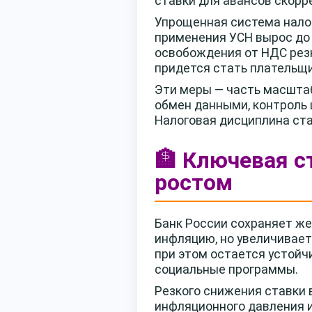
ставки для авансов скорр
Упрощенная система нало
применения УСН вырос до 
освобождения от НДС резк
придется стать плательщ
Эти меры — часть масштаб
обмен данными, контроль
Налоговая дисциплина ст
🏦 Ключевая с
ростом
Банк России сохраняет ж
инфляцию, но увеличивает
при этом остается устой
социальные программы.
Резкого снижения ставки 
инфляционного давления и