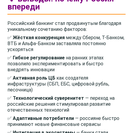
впереди
Российский банкинг стал продвинутым благодаря
уникальному сочетанию факторов:
✅
Жёсткая конкуренция
между Сбером, Т-Банком,
ВТБ и Альфа-Банком заставляла постоянно
ускоряться
✅
Гибкое регулирование
на ранних этапах
позволило экспериментировать и быстро
внедрять инновации
✅
Активная роль ЦБ
как создателя
инфраструктуры (СБП, ЕБС, цифровой рубль,
песочница)
✅
Технологический суверенитет
— переход на
российские решения стимулировал развитие
отечественных технологий
✅
Адаптивные потребители
— россияне быстро
принимают новые финансовые сервисы
✅
Интеграция в экосистемы
— банки стали