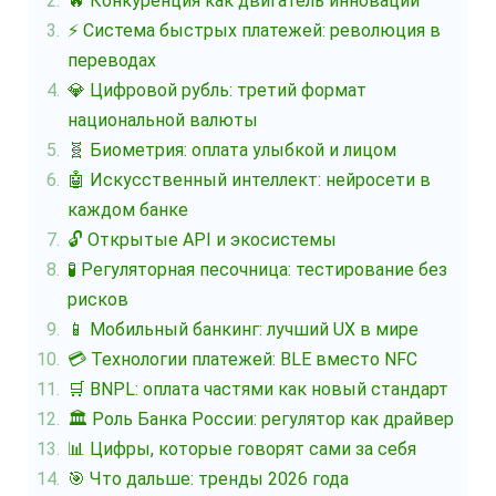
🔥 Конкуренция как двигатель инноваций
⚡ Система быстрых платежей: революция в
переводах
💎 Цифровой рубль: третий формат
национальной валюты
🧬 Биометрия: оплата улыбкой и лицом
🤖 Искусственный интеллект: нейросети в
каждом банке
🔓 Открытые API и экосистемы
🧪 Регуляторная песочница: тестирование без
рисков
📱 Мобильный банкинг: лучший UX в мире
💳 Технологии платежей: BLE вместо NFC
🛒 BNPL: оплата частями как новый стандарт
🏛️ Роль Банка России: регулятор как драйвер
📊 Цифры, которые говорят сами за себя
🎯 Что дальше: тренды 2026 года