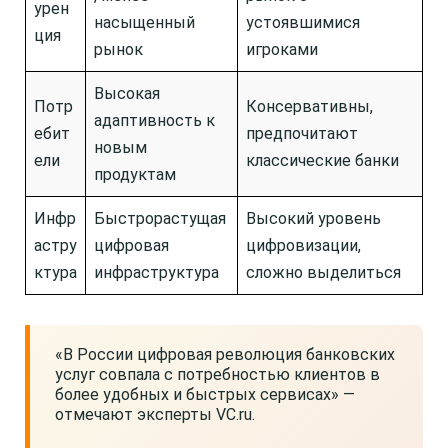
урен
насыщенный
устоявшимися
ция
рынок
игроками
Высокая
Потр
Консервативны,
адаптивность к
ебит
предпочитают
новым
ели
классические банки
продуктам
Инфр
Быстрорастущая
Высокий уровень
астру
цифровая
цифровизации,
ктура
инфраструктура
сложно выделиться
«В России цифровая революция банковских
услуг совпала с потребностью клиентов в
более удобных и быстрых сервисах» —
отмечают эксперты VC.ru.