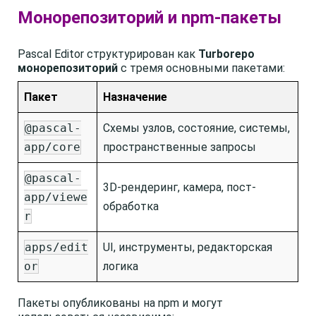
Монорепозиторий и npm-пакеты
Pascal Editor структурирован как
Turborepo
монорепозиторий
с тремя основными пакетами:
Пакет
Назначение
@pascal-
Схемы узлов, состояние, системы,
app/core
пространственные запросы
@pascal-
3D-рендеринг, камера, пост-
app/viewe
обработка
r
apps/edit
UI, инструменты, редакторская
or
логика
Пакеты опубликованы на npm и могут