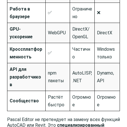
Работа в
Ограниче
✅
❌
браузере
но
GPU-
DirectX/
WebGPU
DirectX
ускорение
OpenGL
Кроссплатфор
Частичн
Windows
✅
менность
о
только
API для
npm
AutoLISP,
Dynamo,
разработчико
пакеты
.NET
API
в
Растёт
Огромно
Огромно
Сообщество
быстро
е
е
Pascal Editor не претендует на замену всех функций
AutoCAD или Revit. Это
специализированный