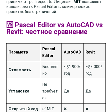
принимают pull requests. Лицензия
MIT
позволяет
использовать Pascal Editor в коммерческих
проектах без ограничений.
🆚 Pascal Editor vs AutoCAD vs
Revit: честное сравнение
Pascal
Параметр
AutoCAD
Revit
Editor
Бесплат
~$1 900/
~$3 000/
Стоимость
но
год
год
Не
Установка
требует
Да
Да
ся
Открытый код
✅ MIT
❌
❌