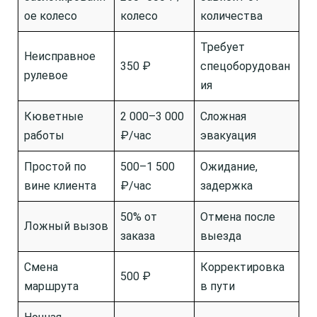
ое колесо
колесо
количества
Требует
Неисправное
350 ₽
спецоборудован
рулевое
ия
Кюветные
2 000–3 000
Сложная
работы
₽/час
эвакуация
Простой по
500–1 500
Ожидание,
вине клиента
₽/час
задержка
50% от
Отмена после
Ложный вызов
заказа
выезда
Смена
Корректировка
500 ₽
маршрута
в пути