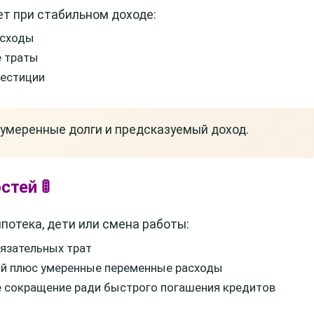
ет при стабильном доходе:
асходы
е траты
вестиции
о умеренные долги и предсказуемый доход.
тей 🚦
потека, дети или смена работы:
язательных трат
й плюс умеренные переменные расходы
 сокращение ради быстрого погашения кредитов