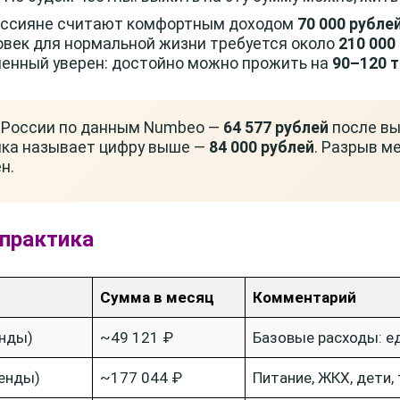
оссияне считают комфортным доходом
70 000 рубле
ловек для нормальной жизни требуется около
210 000
енный уверен: достойно можно прожить на
90–120 
 России по данным Numbeo —
64 577 рублей
после вы
ка называет цифру выше —
84 000 рублей
. Разрыв м
н.
 практика
Сумма в месяц
Комментарий
енды)
~49 121 ₽
Базовые расходы: ед
ренды)
~177 044 ₽
Питание, ЖКХ, дети,