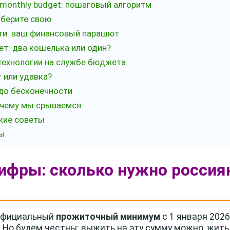
 monthly budget: пошаговый алгоритм
ыберите свою
сти: ваш финансовый парашют
ет: два кошелька или один?
 технологии на службе бюджета
 или удавка?
 до бесконечности
почему мы срываемся
кие советы
ты
ифры: сколько нужно россиян
 Официальный
прожиточный минимум
с 1 января 202
 Но будем честны: выжить на эту сумму можно, жить 