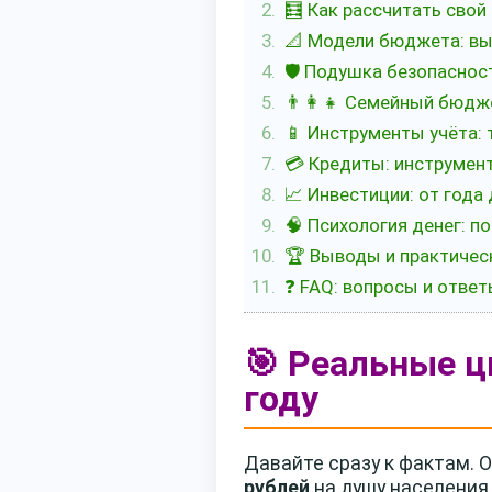
🧮 Как рассчитать свой
📐 Модели бюджета: в
🛡️ Подушка безопасно
👨‍👩‍👧 Семейный бюдж
📱 Инструменты учёта:
💳 Кредиты: инструмент
📈 Инвестиции: от года
🧠 Психология денег: 
🏆 Выводы и практичес
❓ FAQ: вопросы и отве
🎯 Реальные ц
году
Давайте сразу к фактам.
рублей
на душу населения.