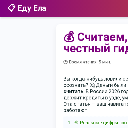
📋 Еду Ела
💰 Считаем,
честный ги
🕑 Время чтения:
5
мин.
Вы когда-нибудь ловили се
осознать? 🤔 Деньги были 
считать
. В России 2026 г
держит кредиты в узде, ум
Эта статья — ваш навигато
работают.
🎯 Реальные цифры: ско