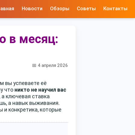
лавная
Новости
Обзоры
Советы
Контакты
о в месяц:
📅 4 апреля 2026
ем вы успеваете её
му что
никто не научил вас
, а ключевая ставка
ошь, а навык выживания.
ы и конкретика, которые