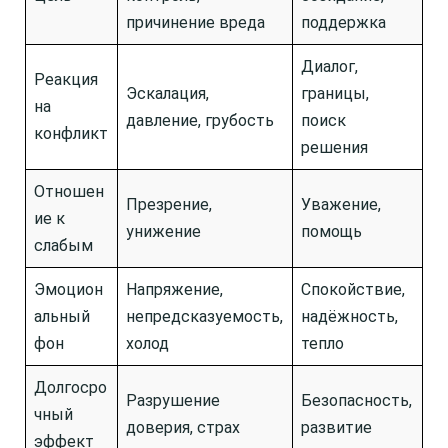
причинение вреда
поддержка
Диалог,
Реакция
Эскалация,
границы,
на
давление, грубость
поиск
конфликт
решения
Отношен
Презрение,
Уважение,
ие к
унижение
помощь
слабым
Эмоцион
Напряжение,
Спокойствие,
альный
непредсказуемость,
надёжность,
фон
холод
тепло
Долгосро
Разрушение
Безопасность,
чный
доверия, страх
развитие
эффект