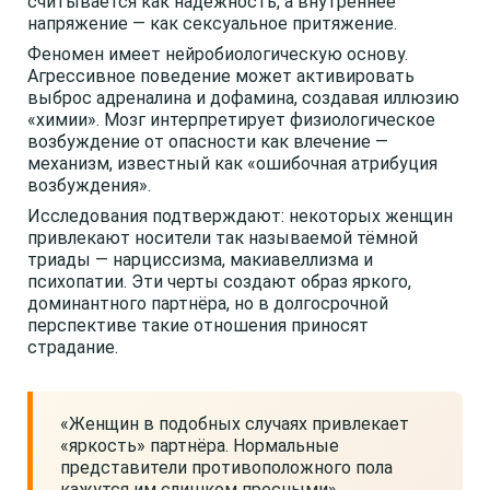
считывается как надёжность, а внутреннее
напряжение — как сексуальное притяжение.
Феномен имеет нейробиологическую основу.
Агрессивное поведение может активировать
выброс адреналина и дофамина, создавая иллюзию
«химии». Мозг интерпретирует физиологическое
возбуждение от опасности как влечение —
механизм, известный как «ошибочная атрибуция
возбуждения».
Исследования подтверждают: некоторых женщин
привлекают носители так называемой тёмной
триады — нарциссизма, макиавеллизма и
психопатии. Эти черты создают образ яркого,
доминантного партнёра, но в долгосрочной
перспективе такие отношения приносят
страдание.
«Женщин в подобных случаях привлекает
«яркость» партнёра. Нормальные
представители противоположного пола
кажутся им слишком пресными».