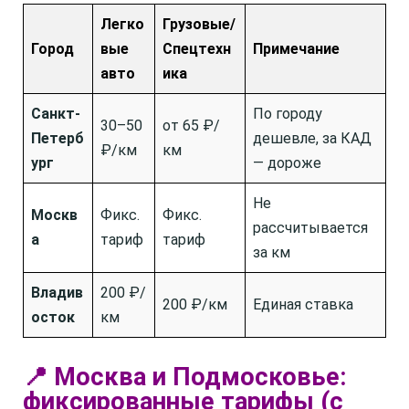
Легко
Грузовые/
Город
вые
Спецтехн
Примечание
авто
ика
Санкт-
По городу
30–50
от 65 ₽/
Петерб
дешевле, за КАД
₽/км
км
ург
— дороже
Не
Москв
Фикс.
Фикс.
рассчитывается
а
тариф
тариф
за км
Владив
200 ₽/
200 ₽/км
Единая ставка
осток
км
📍 Москва и Подмосковье:
фиксированные тарифы (с