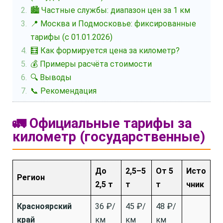
🏙️ Частные службы: диапазон цен за 1 км
📍 Москва и Подмосковье: фиксированные
тарифы (с 01.01.2026)
🧮 Как формируется цена за километр?
💰 Примеры расчёта стоимости
🔍 Выводы
📞 Рекомендация
🚛 Официальные тарифы за
километр (государственные)
До
2,5–5
От 5
Исто
Регион
2,5 т
т
т
чник
Красноярский
36 ₽/
45 ₽/
48 ₽/
край
км
км
км