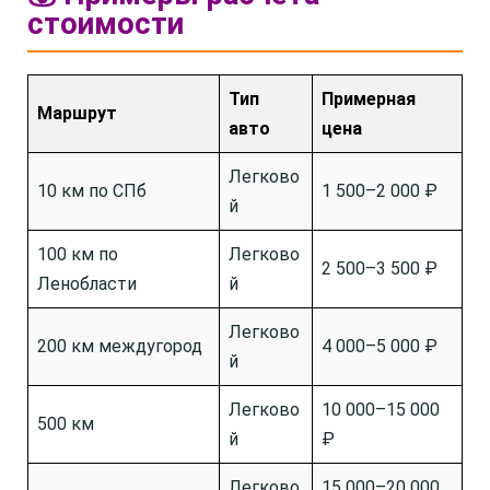
стоимости
Тип
Примерная
Маршрут
авто
цена
Легково
10 км по СПб
1 500–2 000 ₽
й
100 км по
Легково
2 500–3 500 ₽
Ленобласти
й
Легково
200 км междугород
4 000–5 000 ₽
й
Легково
10 000–15 000
500 км
й
₽
Легково
15 000–20 000