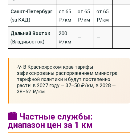
Санкт-Петербург
от 65
от 65
от 65
(за КАД)
₽/км
₽/км
₽/км
Дальний Восток
200
—
—
(Владивосток)
₽/км
💡 В Красноярском крае тарифы
зафиксированы распоряжением министра
тарифной политики и будут постепенно
расти: в 2027 году — 37–50 ₽/км, в 2028 —
38–52 ₽/км.
🏙️ Частные службы:
диапазон цен за 1 км