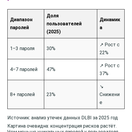
Доля
Диапазон
Динамик
пользователей
паролей
а
(2025)
↗️ Рост с
1–3 пароля
30%
22%
↗️ Рост с
4–7 паролей
47%
37%
↘️
8+ паролей
23%
Снижени
е
Источник: анализ утечек данных DLBI за 2025 год
Картина очевидна: концентрация рисков растёт.
Чем меньше уникальных паролей у пользователя,