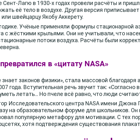
 Сент-Лагю в 1930-х годах провели расчёты и пришл
жать её тело в воздухе. Другая версия приписывае
или швейцарцу Якобу Аккерету.
одике. Учёные применяли формулы стационарной аэ
 с жёсткими крыльями. Они не учитывали, что нас
тационарные потоки воздуха. Расчёты были коррект
еверна.
 превратился в «цитату NASA»
не знает законов физики», стала массовой благодаря
007 года. Вступительная речь звучит так: «Согласно
 уметь летать… Но пчеле всё равно, что люди счита
ктор Исследовательского центра NASA имени Джона 
азу на образовательном форуме для школьников. Он 
ьзовал популярную метафору для мотивации. С тех по
оцсетях, хотя подтверждения существования плакат