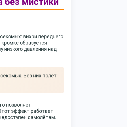
а без мистики
асекомых: вихри переднего
й кромке образуется
у низкого давления над
секомых. Без них полёт
то позволяет
Этот эффект работает
 недоступен самолётам.