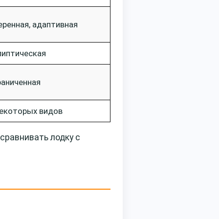
еренная, адаптивная
липтическая
раниченная
некоторых видов
 сравнивать лодку с