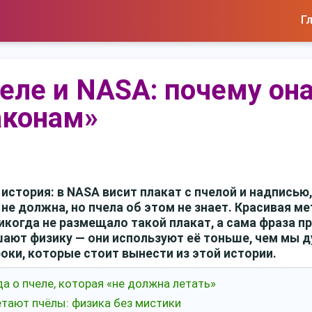
Г
еле и NASA: почему он
аконам»
 история: в NASA висит плакат с пчелой и надписью
не должна, но пчела об этом не знает. Красивая м
икогда не размещало такой плакат, а сама фраза 
ушают физику — они используют её тоньше, чем мы 
роки, которые стоит вынести из этой истории.
да о пчеле, которая «не должна летать»
етают пчёлы: физика без мистики