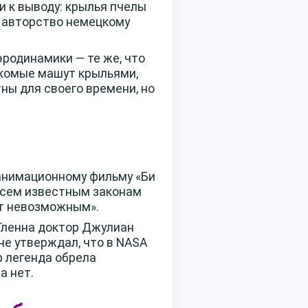
и к выводу: крылья пчелы
т авторство немецкому
родинамики — те же, что
екомые машут крыльями,
ны для своего времени, но
 анимационному фильму «Би
 всем известным законам
ют невозможным».
Гленна доктор Джулиан
не утверждал, что в NASA
р легенда обрела
а нет.