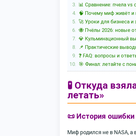
📊 Сравнение: пчела vs 
🧠 Почему миф живёт и
🚀 Уроки для бизнеса и
🐝 Пчёлы 2026: новые о
💎 Кульминационный вы
📌 Практические выво
❓ FAQ: вопросы и ответ
🎯 Финал: летайте с по
🧪 Откуда взял
летать»
📜 История ошибки
Миф родился не в NASA, а 