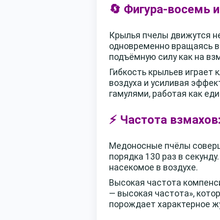
🔄 Фигура-восемь 
Крылья пчелы движутся не
одновременно вращаясь во
подъёмную силу как на взм
Гибкость крыльев играет 
воздуха и усиливая эффе
гамулями, работая как ед
⚡ Частота взмахов:
Медоносные пчёлы соверш
порядка 130 раз в секунд
насекомое в воздухе.
Высокая частота компенс
— высокая частота», кото
порождает характерное ж