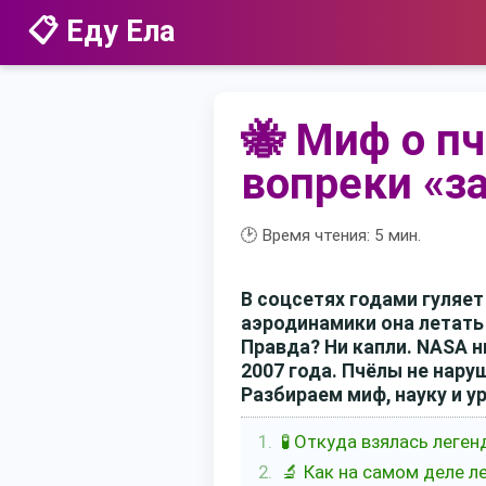
📋 Еду Ела
🐝 Миф о пч
вопреки «з
🕑 Время чтения:
5
мин.
В соцсетях годами гуляет
аэродинамики она летать 
Правда? Ни капли. NASA н
2007 года. Пчёлы не нар
Разбираем миф, науку и у
🧪 Откуда взялась леген
🔬 Как на самом деле л