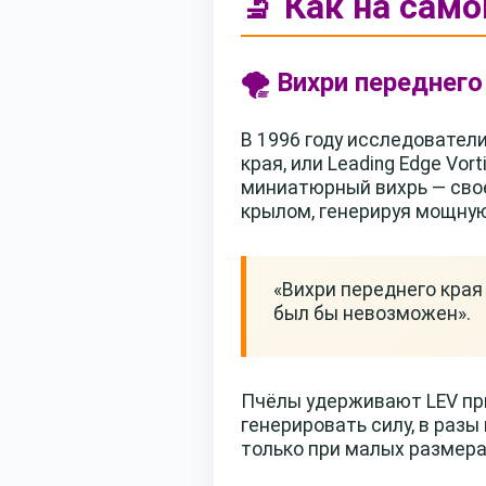
🔬 Как на сам
🌪️ Вихри переднег
В 1996 году исследовател
края, или Leading Edge Vo
миниатюрный вихрь — свое
крылом, генерируя мощную
«Вихри переднего края
был бы невозможен».
Пчёлы удерживают LEV при
генерировать силу, в ра
только при малых размера