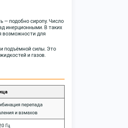
ть — подобно сиропу. Число
ад инерционными. В таких
я возможности для
и и подъёмной силы. Это
жидкостей и газов.
ица
мбинация перепада
вления и взмахов
20 Гц