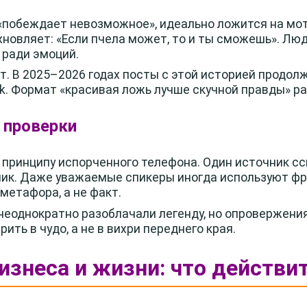
 «побеждает невозможное», идеально ложится на мо
охновляет: «Если пчела может, то и ты сможешь». Лю
 ради эмоций.
. В 2025–2026 годах посты с этой историей продол
ikTok. Формат «красивая ложь лучше скучной правды» р
 проверки
принципу испорченного телефона. Один источник ссы
ик. Даже уважаемые спикеры иногда используют фр
 метафора, а не факт.
еоднократно разоблачали легенду, но опровержени
ить в чудо, а не в вихри переднего края.
бизнеса и жизни: что действ