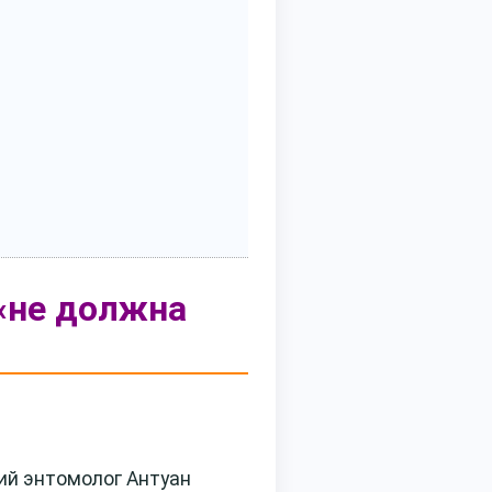
 «не должна
кий энтомолог Антуан