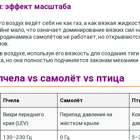
оп: эффект масштаба
 воздух ведёт себя не как газ, а как вязкая жидкос
йне мало, что означает доминирование вязких сил н
эродинамика самолётов не работает, но открываютс
ов.
в воздухе, используя его вязкость для создания тяг
а, но она полностью подчиняется законам механики 
пчела vs самолёт vs птица
Пчела
Самолёт
Пт
Вихри переднего
Перепад давления на
Ко
края (LEV)
жёстком крыле
да
130–230 Гц
0 Гц
5–