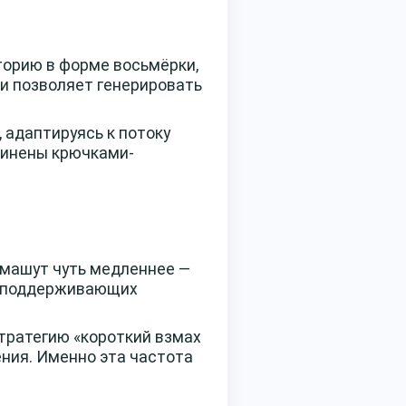
торию в форме восьмёрки,
 и позволяет генерировать
 адаптируясь к потоку
динены крючками-
 машут чуть медленнее —
й, поддерживающих
тратегию «короткий взмах
ения. Именно эта частота