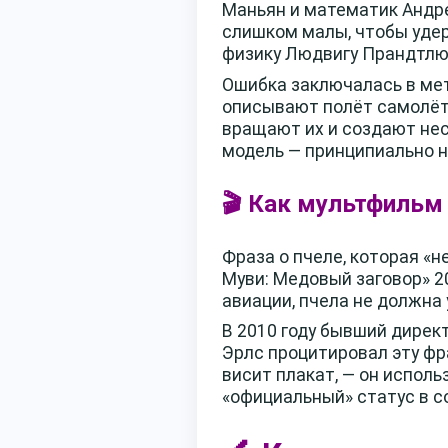
Маньян и математик Андре
слишком малы, чтобы удер
физику Людвигу Прандтлю 
Ошибка заключалась в мет
описывают полёт самолёта
вращают их и создают нес
модель — принципиально н
🎬 Как мультфильм
Фраза о пчеле, которая «
Муви: Медовый заговор» 2
авиации, пчела не должна
В 2010 году бывший дире
Эрлс процитировал эту фр
висит плакат, — он испол
«официальный» статус в с