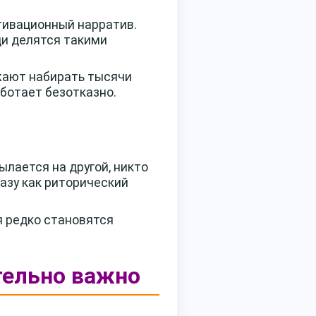
тивационный нарратив.
ди делятся такими
жают набирать тысячи
аботает безотказно.
лается на другой, никто
азу как риторический
я редко становятся
ительно важно