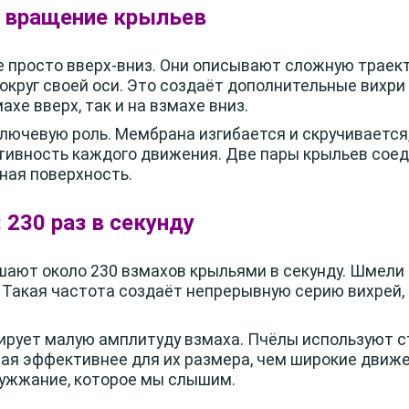
и вращение крыльев
 просто вверх-вниз. Они описывают сложную траек
круг своей оси. Это создаёт дополнительные вихри
ахе вверх, так и на взмахе вниз.
ключевую роль. Мембрана изгибается и скручивается,
ктивность каждого движения. Две пары крыльев сое
иная поверхность.
 230 раз в секунду
ают около 230 взмахов крыльями в секунду. Шмели
у. Такая частота создаёт непрерывную серию вихре
ирует малую амплитуду взмаха. Пчёлы используют с
рая эффективнее для их размера, чем широкие движ
ужжание, которое мы слышим.