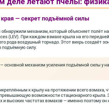
ом деле летают пчёлы: физик
о края — секрет подъёмной силы
и обнаружили механизм, который объясняет полёт н
rtices (LEV). При каждом взмахе крыла на его передне
го рода воздушный торнадо. Этот вихрь создаёт зон
 подъёмную силу.
 — основной механизм усиления подъёмной силы у на
креплённым к крылу на протяжении всего взмаха, ч
зы превышающую возможности стационарного крыла. 
х и высоких частотах взмахов — именно поэтому он