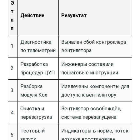
Э
т
Действие
Результат
а
п
Диагностика
Выявлен сбой контроллера
1
по телеметрии
вентилятора
Разработка
Инженеры составили
2
процедур ЦУП
пошаговые инструкции
Разборка
Извлечены компоненты для
3
модуля Кох
доступа к вентилятору
Очистка и
Вентилятор освобождён,
4
перезагрузка
система перезапущена
Тестовый
Индикаторы в норме, поток
5
запуск
воздуха восстановлен