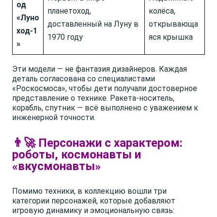
од
планетоход,
колёса,
«Луно
доставленный на Луну в
открывающа
ход-1
1970 году
яся крышка
»
Эти модели — не фантазия дизайнеров. Каждая
деталь согласована со специалистами
«Роскосмоса», чтобы дети получали достоверное
представление о технике. Ракета-носитель,
корабль, спутник — всё выполнено с уважением к
инженерной точности.
👨‍🚀 Персонажи с характером:
роботы, космонавты и
«вкусмонавты»
Помимо техники, в коллекцию вошли три
категории персонажей, которые добавляют
игровую динамику и эмоциональную связь: