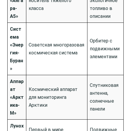
«Анга
носитель тяжёлого
экологичное
ра-
класса
топливо в
А5»
описании
Сист
ема
Орбитер с
«Энер
Советская многоразовая
подвижными
гия-
космическая система
элементами
Буран
»
Аппар
Спутниковая
ат
Космический аппарат
антенна,
«Аркт
для мониторинга
солнечные
ика-
Арктики
панели
М»
Лунох
Первый в мире
Подвижные