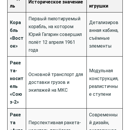
Историческое значение
ль
игрушки
Первый пилотируемый
Кора
Детализиров
корабль, на котором
бль
анная кабина,
Юрий Гагарин совершил
«Вост
съёмные
полёт 12 апреля 1961
ок»
элементы
года
Раке
та-
Модульная
Основной транспорт для
носит
конструкция,
доставки грузов и
ель
реалистичны
экипажей на МКС
«Сою
е ступени
з-2»
Раке
Современны
та
Перспективная ракета-
й дизайн,