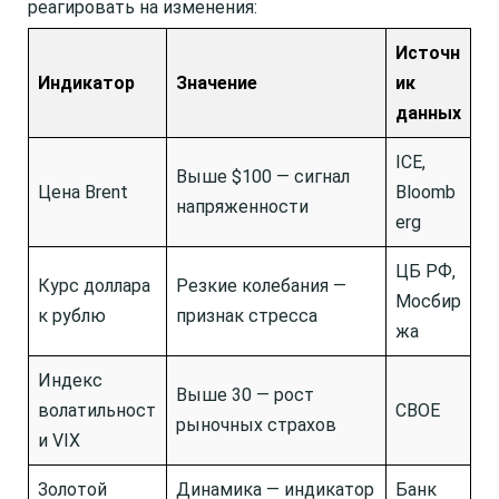
реагировать на изменения:
Источн
Индикатор
Значение
ик
данных
ICE,
Выше $100 — сигнал
Цена Brent
Bloomb
напряженности
erg
ЦБ РФ,
Курс доллара
Резкие колебания —
Мосбир
к рублю
признак стресса
жа
Индекс
Выше 30 — рост
волатильност
CBOE
рыночных страхов
и VIX
Золотой
Динамика — индикатор
Банк