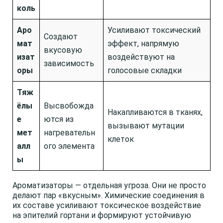
коль
Аро
Усиливают токсический
Создают
мат
эффект, напрямую
вкусовую
изат
воздействуют на
зависимость
оры
голосовые складки
Тяж
ёлы
Высвобожда
Накапливаются в тканях,
е
ются из
вызывают мутации
мет
нагревательн
клеток
алл
ого элемента
ы
Ароматизаторы — отдельная угроза. Они не просто
делают пар «вкусным». Химические соединения в
их составе усиливают токсическое воздействие
на эпителий гортани и формируют устойчивую