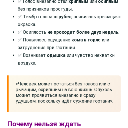
✅ Голос внезапно стал
хриплым
или
осиплым
без признаков простуды.
✅ Тембр голоса
огрубел
, появилась «рычащая»
окраска.
✅ Осиплость
не проходит более двух недель
.
✅ Появилось ощущение
кома в горле
или
затруднение при глотании.
✅ Возникает
одышка
или чувство нехватки
воздуха.
«Человек может остаться без голоса или с
рычащим, охрипшим на всю жизнь. Опухоль
может проявиться внезапно и сразу
удушьем, поскольку идёт сужение гортани».
Почему нельзя ждать