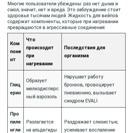
Многие пользователи убеждены: раз нет дыма и
смол, значит, нет и вреда. Это заблуждение стоит
здоровья тысячам людей. Жидкость для вейпов
содержит компоненты, которые при нагревании
превращаются в агрессивные соединения:
Что
Ком
происходит
Последствия для
поне
при
организма
нт
нагревании
Нарушает работу
Образует
Глиц
бронхов, провоцирует
мелкодисперс
ерин
пневмонию, вызывает
ный аэрозоль
синдром EVALI
Про
пиле
Разлагается
Раздражает слизистые,
нгли
на альдегиды
усиливает воспаление