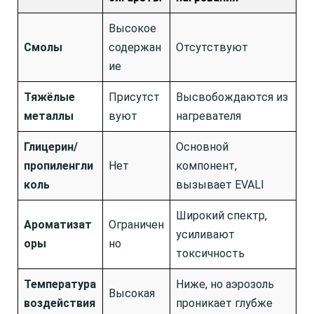
Высокое
Смолы
содержан
Отсутствуют
ие
Тяжёлые
Присутст
Высвобождаются из
металлы
вуют
нагревателя
Глицерин/
Основной
пропиленгли
Нет
компонент,
коль
вызывает EVALI
Широкий спектр,
Ароматизат
Ограничен
усиливают
оры
но
токсичность
Температура
Ниже, но аэрозоль
Высокая
воздействия
проникает глубже